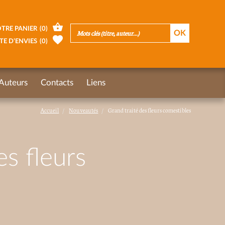
TRE PANIER
(
0
)
TE D’ENVIES
(
0
)
Auteurs
Contacts
Liens
Accueil
Nouveautés
Grand traité des fleurs comestibles
es fleurs