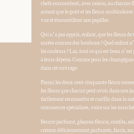
chefs succombent, avec raison, au charme fl
autant que le goût et les fleurs multicolores
vue et émoustillent nos papilles.
Qui n’a pas appris, enfant, que les fleurs d
sucées comme des bonbons ? Quel enfant n’a p
les couleurs ? Las, tout ce qui est beau n’e
à leurs dépens. Comme pour les champignons
dans cet ouvrage.
Parmi les deux-cent-cinquante fleurs comes
les fleurs que chacun peut avoir dans son jar
facilement reconnaître et cueillir dans la n
commerces spécialisés, voire sur les marché
Beurre parfumé, glaçons fleuris, confits, s
crèmes délicieusement parfumés, farcis, sau