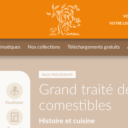
VO
VOTRE LIS
ématiques
Nos collections
Téléchargements gratuits
PAGE PRÉCÉDENTE
Grand traité d
comestibles
Feuilleter
Histoire et cuisine