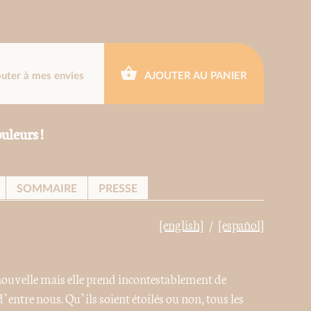
outer à mes envies
AJOUTER AU PANIER
uleurs !
SOMMAIRE
PRESSE
[english]
[español]
 nouvelle mais elle prend incontestablement de
ntre nous. Qu’ils soient étoilés ou non, tous les