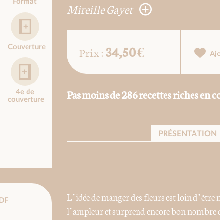
Format
Mireille Gayet
34,50 €
Couverture
Prix :
Aj
Pas moins de 286 recettes riches en co
4e de
couverture
PRÉSENTATION
L’idée de manger des fleurs est loin d’être
DF
l’ampleur et surprend encore bon nombre d’e