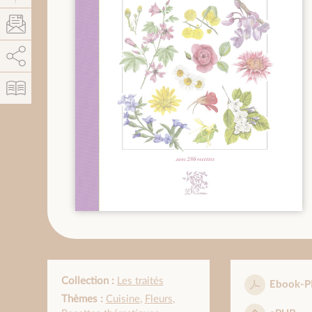
AddThis est désactivé.
Autoriser
Collection :
Les traités
Ebook-P
Thèmes :
Cuisine
,
Fleurs
,