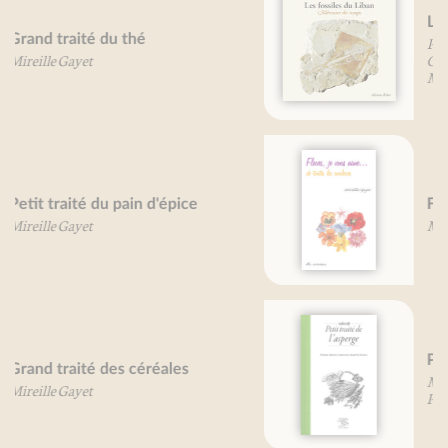
Les fossiles du Liban
Pierre Abi Saad
Olivier Gaudant
Mireille Gayet
Fleurs, je vous aime...
Mireille Gayet
Petit traité de l'asperge
Martin Fache
Pierre-Brice Lebrun