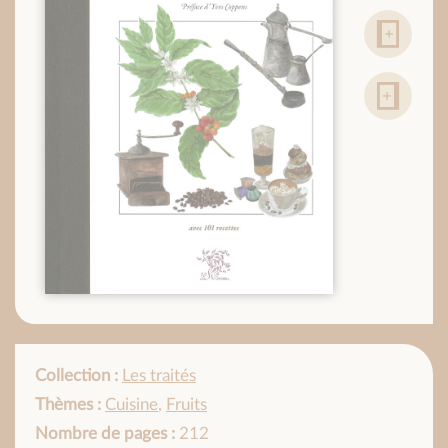
Collection :
Les traités
Thèmes :
Cuisine
,
Fruits
Nombre de pages :
212