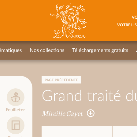
VO
VOTRE LIS
ématiques
Nos collections
Téléchargements gratuits
PAGE PRÉCÉDENTE
Grand traité d
Feuilleter
Mireille Gayet