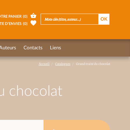
TRE PANIER
(
0
)
TE D’ENVIES
(
0
)
Auteurs
Contacts
Liens
Accueil
Catalogues
Grand traité du chocolat
u chocolat