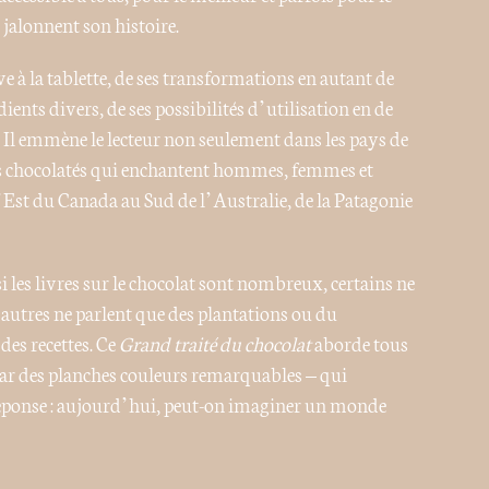
e jalonnent son histoire.
fève à la tablette, de ses transformations en autant de
ients divers, de ses possibilités d’utilisation en de
. Il emmène le lecteur non seulement dans les pays de
ets chocolatés qui enchantent hommes, femmes et
l’Est du Canada au Sud de l’Australie, de la Patagonie
si les livres sur le chocolat sont nombreux, certains ne
’autres ne parlent que des plantations ou du
es recettes. Ce
Grand traité du chocolat
aborde tous
ar des planches couleurs remarquables – qui
réponse : aujourd’hui, peut-on imaginer un monde