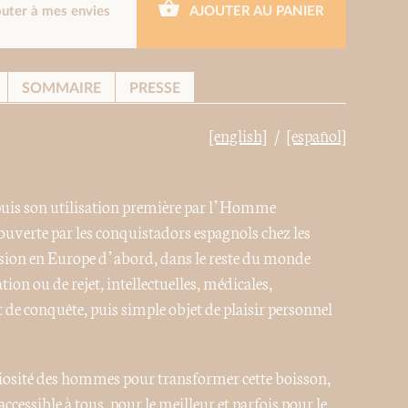
outer à mes envies
AJOUTER AU PANIER
SOMMAIRE
PRESSE
[english]
[español]
epuis son utilisation première par l’Homme
couverte par les conquistadors espagnols chez les
nsion en Europe d’abord, dans le reste du monde
tion ou de rejet, intellectuelles, médicales,
t de conquête, puis simple objet de plaisir personnel
iosité des hommes pour transformer cette boisson,
ccessible à tous, pour le meilleur et parfois pour le