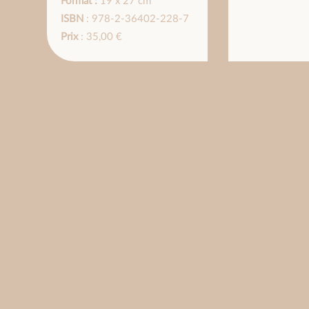
Format :
19 x 27 cm
ISBN
: 978-2-36402-228-7
Prix
: 35,00 €