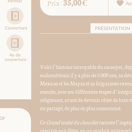
35,00 €
Prix :
Format
Aj
Couverture
PRÉSENTATION
4e de
couverture
Voici l’histoire incroyable du cacaoyer, d
sudaméricain il y a plus de 5 000 ans, sa dé
Mexicas et les Mayas et sa fulgurante exte
ensuite, avec ses différentes étapes d’intégra
religieuses, avant de devenir objet de luxe e
ou partagé, de plus en plus consommé.
DF
Ce
Grand traité du chocolat
raconte l’ingén
réservée aux élites, en un produit universel a