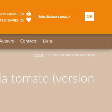
TRE PANIER
(
0
)
TE D’ENVIES
(
0
)
Auteurs
Contacts
Liens
Accueil
Petit traité de la tomate (version eBook)
 la tomate (version