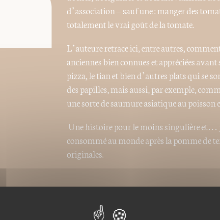
d’association – sauf une : manger des tomate
totalement le vrai goût de la tomate.
L’auteure retrace ici, entre autres, comment
anciennes bien connues et appréciées avant
pizza, le tian et bien d’autres plats qui se s
des papilles, mais aussi, par exemple, comm
une sorte de saumure asiatique au poisson en
Une histoire pour le moins singulière et… j
consommé au monde après la pomme de terre
originales.
Nos ebooks sont des versi
Ils ne sont donc pas modif