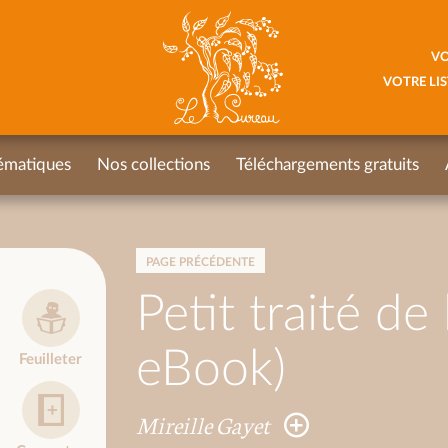
VO
VOTRE LIS
ématiques
Nos collections
Téléchargements gratuits
PAGE PRÉCÉDENTE
Petit traité de
eBook)
Feuilleter
Mireille Gayet