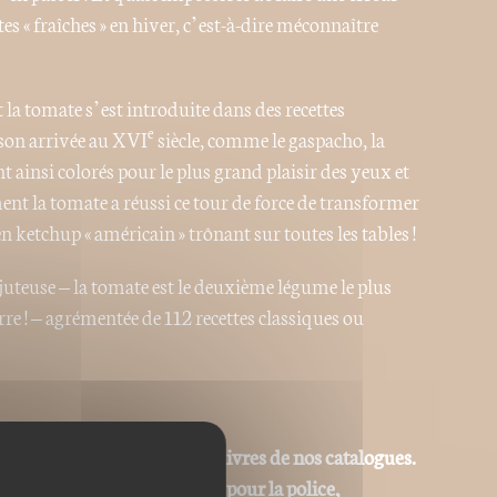
s « fraîches » en hiver, c’est-à-dire méconnaître
 la tomate s’est introduite dans des recettes
e
 son arrivée au XVI
siècle, comme le gaspacho, la
ont ainsi colorés pour le plus grand plaisir des yeux et
ent la tomate a réussi ce tour de force de transformer
 ketchup « américain » trônant sur toutes les tables !
uteuse – la tomate est le deuxième légume le plus
 ! – agrémentée de 112 recettes classiques ou
ons PDF homothétiques des livres de nos catalogues.
iables (changement de corps pour la police,