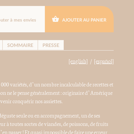
outer à mes envies
AJOUTER AU PANIER
SOMMAIRE
PRESSE
[english]
[español]
 000 variétés, d’un nombre incalculable de recettes et
on ne le pense généralement : originaire d’Amérique
 venir conquérir nos assiettes.
déguste seule ou en accompagnement, un de ses
ur à toutes sortes de viandes, de poissons, de fruits
 s’en passer ! Et quasi impossible de faire une erreur