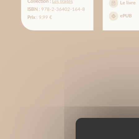
Collection :
Les traités
Le livre
ISBN
: 978-2-36402-164-8
ePUB
Prix
: 9,99 €