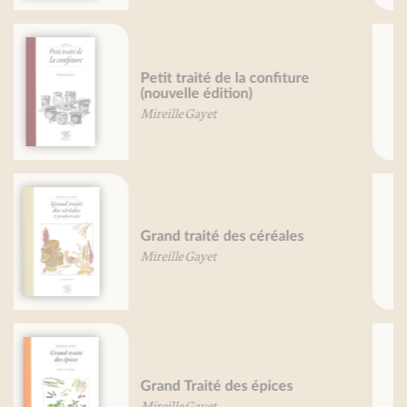
Poissons, je vous aime...
Valérie Gaudant
Nathalie Gaudant
Mireille Gayet
Grand traité des fleurs
comestibles
Mireille Gayet
Petit traité des pâtes
Pierre-Brice Lebrun