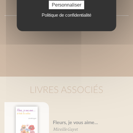
Personnaliser
SOMMAIRE
Politique de confidentialité
LIVRES ASSOCIÉS
Fleurs, je vous aime...
Mireille Gayet