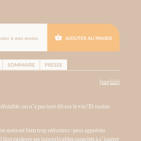
outer à mes envies
AJOUTER AU PANIER
SOMMAIRE
PRESSE
[english]
utable : on n’a pas tout dit sur le vin ! Et moins
des mets est bien trop réducteur : pour apprécier
 il faut explorer ses innombrables capacités à s’insérer