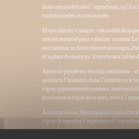
dans une multitude d’ingrédients, qu’il s’a
traditionnelles ou innovantes.
Et que dire du vinaigre – cet oublié de la g
rôle est essentiel pour valoriser un mets. Le 
son histoire, sa fabrication et ses usages, P
et la place de choix qu’il mérite aux tables d
Après un périple sur les cinq continents – e
partout à l’honneur, dans l’assiette ou le v
vigne, apparemment ennemis, sont en réalit
gastronomie digne de ce nom, avec à l’appui
À
la suite de son
Petit traité du raisin
, Patri
vigne : le regard et l’expérience d’une vitic
vin et du vinaigre en gastronomie.