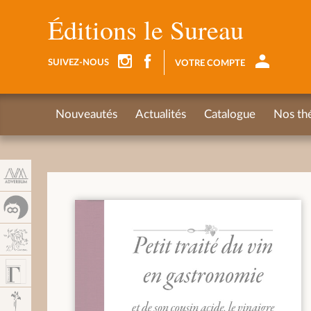
Panneau de gestion des cookies
Éditions le Sureau
SUIVEZ-NOUS
VOTRE COMPTE
Nouveautés
Actualités
Catalogue
Nos th