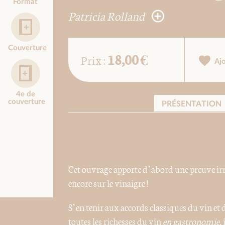
Format
Patricia Rolland
Couverture
18,00 €
Prix :
Aj
4e de
couverture
PRÉSENTATION
Cet ouvrage apporte d’abord une preuve irréf
encore sur le vinaigre !
S’en tenir aux accords classiques du vin et 
toutes les richesses du vin
en gastronomie
,