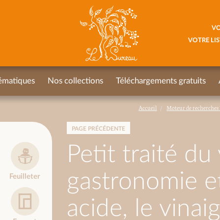
VO
VOTRE LIS
ématiques
Nos collections
Téléchargements gratuits
Accueil
Moteur de recherches 
PAGE PRÉCÉDENTE
Petit traité du
gastronomie e
Feuilleter
acide, le vinai