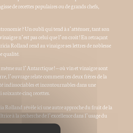
gisse de recettes populaires ou de grands chefs,
astronomie ? Un oubli qui tend à s’atténuer, tant son
vinaigre n’est pas celui que l’on croit ! En retraçant
atricia Rolland rend au vinaigre ses lettres de noblesse
e qualité.
t même sur l’Antarctique ! – où vin et vinaigre sont
erre, l’ouvrage relate comment ces deux frères de la
é indissociables et incontournables dans une
 soixante-cinq recettes.
cia Rolland révèle ici une autre approche du fruit de la
ultrice à la recherche de l’excellence dans l’usage du