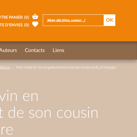
TRE PANIER
(
0
)
TE D’ENVIES
(
0
)
Auteurs
Contacts
Liens
Désiris
Petit traité du vin en gastronomie et de son cousin acide, le vinaigre
 vin en
t de son cousin
gre