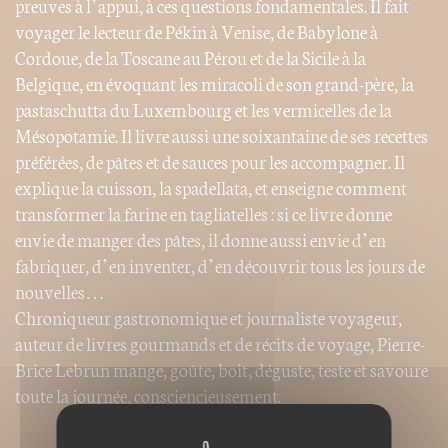
preuves à l’appui, à ces questions fondamentales. Il fait
voyager le lecteur de Pékin à Venise, de Babylone à
Cordoue, de la Toscane au Pérou et de la Sicile à la
Belgique, en évoquant les miracoli de son grand-père, la
pastaschutta du Luxembourg et les vermicelles de la
Mésopotamie. Il livre aussi une soixantaine de ses recettes
préférées, de pâtes et de sauces pour les accompagner. Il
explique la cuisson, la spadellata, et enseigne comment
transformer la farine en tagliatelles : si ce livre donne
envie de manger des pâtes, il donne aussi envie d’en
fabriquer, d’en inventer, d’en découvrir tous les jours de
nouvelles…
Chroniqueur gastronomique et journaliste voyageur,
auteur de livres gourmands et de récits de voyage, Pierre-
Brice Lebrun mange, goûte, boit, déguste, teste et savoure
toute la journée, consciencieusement.