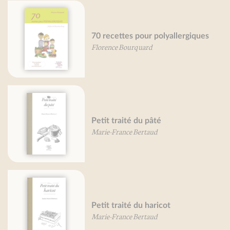
0 recettes pour polyallergiques
Petit
lorence Bourquard
Pierre
etit traité du pâté
Grand
arie-France Bertaud
Mireil
etit traité du haricot
Grand
arie-France Bertaud
Mireil