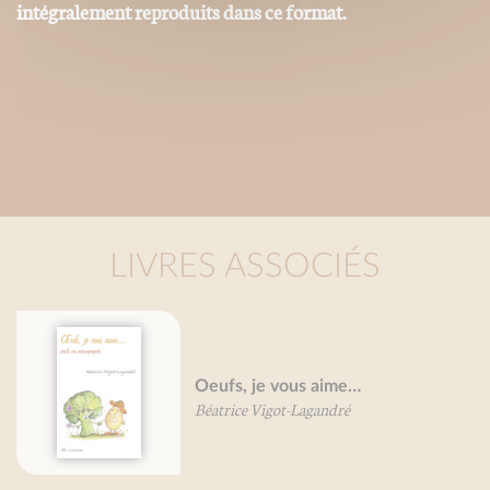
intégralement reproduits dans ce format.
LIVRES ASSOCIÉS
Tomat
eufs, je vous aime…
Valéri
éatrice Vigot-Lagandré
Nathal
Mireil