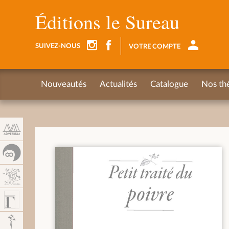
Panneau de gestion des cookies
Éditions le Sureau
SUIVEZ-NOUS
VOTRE COMPTE
Nouveautés
Actualités
Catalogue
Nos th