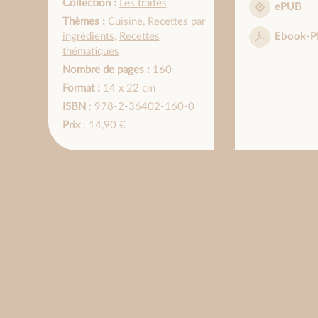
Collection :
Les traités
ePUB
Thèmes :
Cuisine
,
Recettes par
ingrédients
,
Recettes
Ebook-P
thématiques
Nombre de pages :
160
Format :
14 x 22 cm
ISBN
: 978-2-36402-160-0
Prix
: 14,90 €