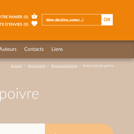
TRE PANIER
(
0
)
TE D’ENVIES
(
0
)
Auteurs
Contacts
Liens
Accueil
Nouveautés
Nouveautés livres
Petit traité du poivre
 poivre