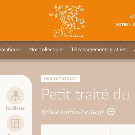
VO
VOTRE LIS
ématiques
Nos collections
Téléchargements gratuits
PAGE PRÉCÉDENTE
Petit traité du
Feuilleter
Sylvie Jobbin-Le Moal