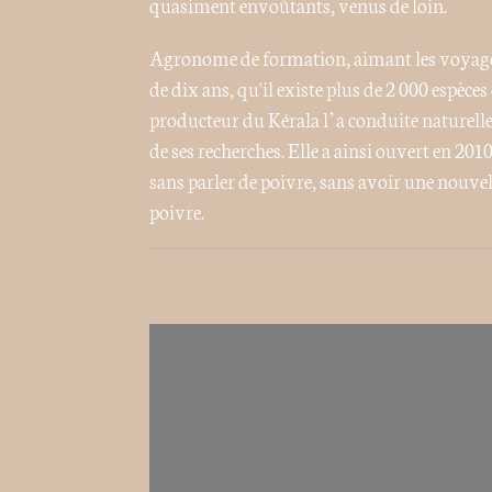
quasiment envoûtants, venus de loin.
Agronome de formation, aimant les voyages e
de dix ans, qu'il existe plus de 2 000 espèce
producteur du Kérala l’a conduite naturellem
de ses recherches. Elle a ainsi ouvert en 201
sans parler de poivre, sans avoir une nouvel
poivre.