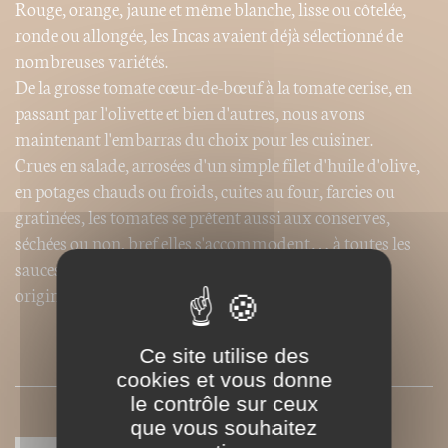
Rouge, orange, jaune et même blanche, lisse ou côtelée,
ronde ou allongée, les Incas avaient déjà sélectionné de
nombreuses variétés.
De la grosse tomate cœur-de-bœuf à la tomate cerise, en
passant par l'olivette et bien d'autres, nous avons
maintenant l'embarras du choix pour les cuisiner.
Crues en salade, arrosées d'un simple filet d'huile d'olive,
en potages chauds ou froids, cuites au four, farcies ou
gratinées, les tomates se prêtent aussi aux conserves,
séchées ou non, bref elles s'accommodent… à toutes les
sauces. Nouvelle édition comprenant vingt recettes
originales
Ce site utilise des
SOMMAIRE
cookies et vous donne
le contrôle sur ceux
que vous souhaitez