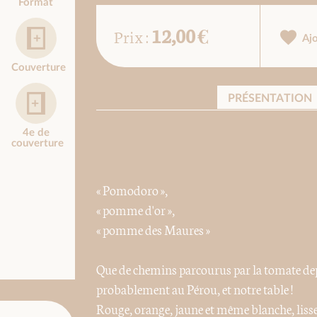
Format
12,00 €
Prix :
Aj
Couverture
PRÉSENTATION
4e de
couverture
« Pomodoro »,
« pomme d'or »,
« pomme des Maures »
Que de chemins parcourus par la tomate de
probablement au Pérou, et notre table !
Rouge, orange, jaune et même blanche, lisse 