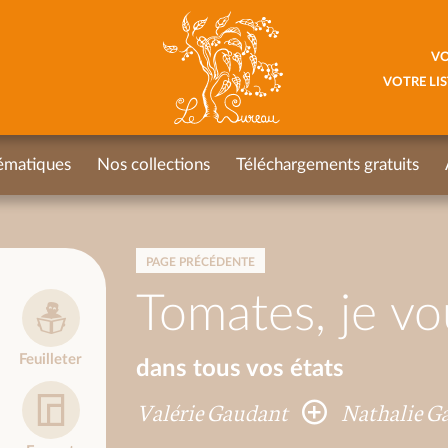
VO
VOTRE LIS
ématiques
Nos collections
Téléchargements gratuits
PAGE PRÉCÉDENTE
Tomates, je vo
Feuilleter
dans tous vos états
Valérie Gaudant
Nathalie G