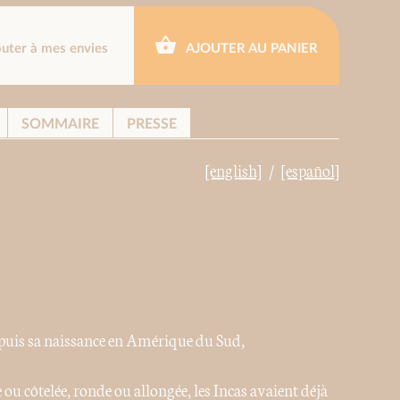
outer à mes envies
AJOUTER AU PANIER
SOMMAIRE
PRESSE
[english]
[español]
puis sa naissance en Amérique du Sud,
ou côtelée, ronde ou allongée, les Incas avaient déjà