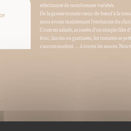
sélectionné de nombreuses variétés.
De la grosse tomate cœur-de-bœuf à la tomate 
DF
nous avons maintenant l'embarras du choix 
Crues en salade, arrosées d'un simple filet d
four, farcies ou gratinées, les tomates se pr
s'accommodent… à toutes les sauces. Nouvel