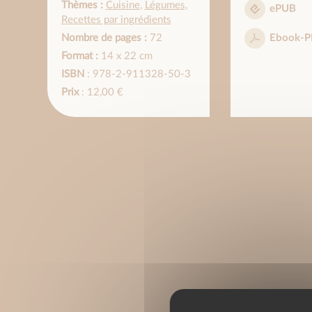
Thèmes :
Cuisine
,
Légumes
,
ePUB
Recettes par ingrédients
Nombre de pages :
72
Ebook-P
Format :
14 x 22 cm
ISBN
: 978-2-911328-50-3
Prix
: 12,00 €