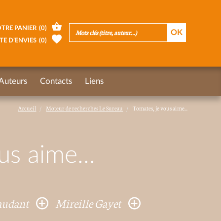
TRE PANIER
(
0
)
TE D’ENVIES
(
0
)
Auteurs
Contacts
Liens
Accueil
Moteur de recherches Le Sureau
Tomates, je vous aime...
us aime...
audant
Mireille Gayet