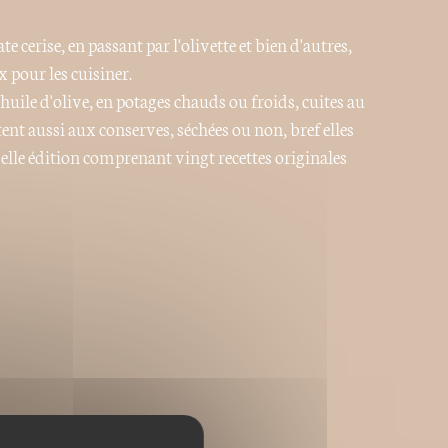
cerise, en passant par l'olivette et bien d'autres,
pour les cuisiner.
'huile d'olive, en potages chauds ou froids, cuites au
êtent aussi aux conserves, séchées ou non, bref elles
le édition comprenant vingt recettes originales