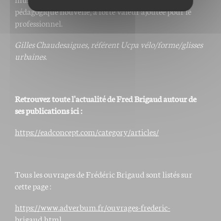
pédagogique nouvelle, à forte valeur ajoutée pour le
professionnel.
Gilles Chaudesaigues, référent Ucpa vélo/forme/glisses
urbaines.
Retrouvez toute l'actualité de Fred Brigaud autour de
ses publications ici :
https://eadconcept.com/category/articles/
Tous les ouvrages de Frédéric Brigaud sont listés sur
cette page :
https://www.adverbum.fr/ouvrages-frederic-
brigaud.html