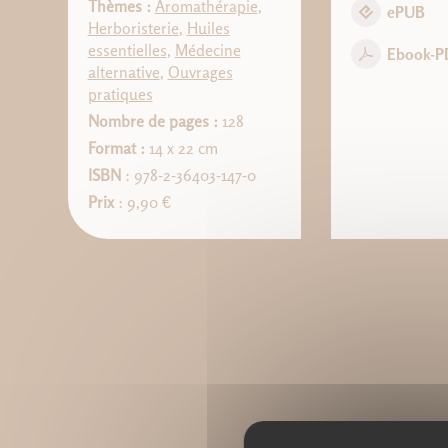
Thèmes :
Aromathérapie
,
ePUB
Herboristerie
,
Huiles
essentielles
,
Médecine
Ebook-P
alternative
,
Ouvrages
pratiques
Nombre de pages :
128
Format :
14 x 22 cm
ISBN
: 978-2-36403-147-0
Prix
: 9,90 €