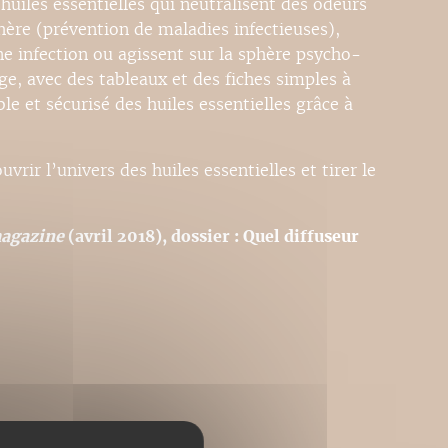
’huiles essentielles qui neutralisent des odeurs
ère (prévention de maladies infectieuses),
une infection ou agissent sur la sphère psycho-
e, avec des tableaux et des fiches simples à
le et sécurisé des huiles essentielles grâce à
rir l’univers des huiles essentielles et tirer le
agazine
(avril 2018), dossier : Quel diffuseur