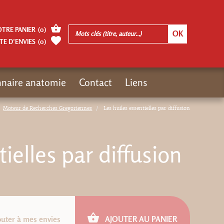
OTRE PANIER
(
0
)
TE D’ENVIES
(
0
)
nnaire anatomie
Contact
Liens
Moteur de Recherches Gregoriennes
Les huiles essentielles par diffusion
ielles par diffusion
outer à mes envies
AJOUTER AU PANIER