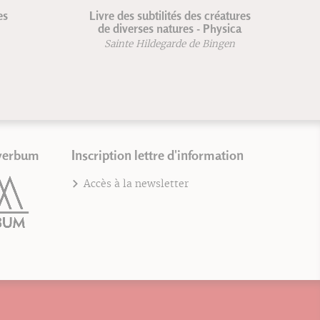
Livre des subtilités des créatures
Guide pratique
de diverses natures - Physica
typograph
Sainte Hildegarde de Bingen
David Ra
verbum
Inscription lettre d'information
Accès à la newsletter