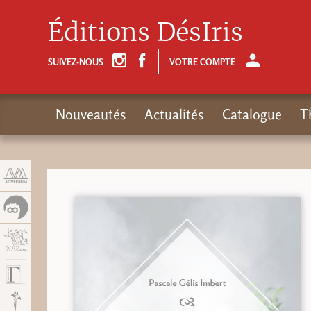
Panneau de gestion des cookies
Éditions DésIris
SUIVEZ-NOUS
VOTRE COMPTE
Nouveautés
Actualités
Catalogue
T