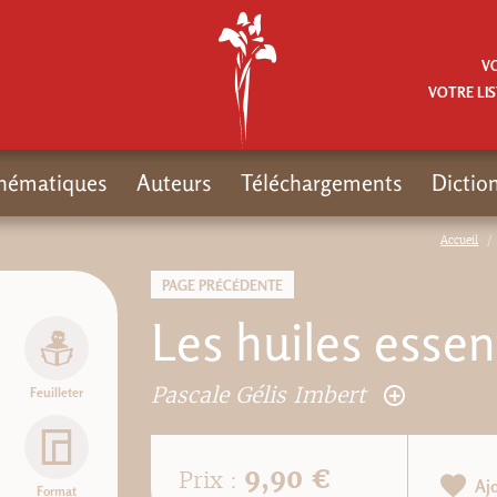
V
VOTRE LIS
hématiques
Auteurs
Téléchargements
Dictio
Accueil
PAGE PRÉCÉDENTE
Les huiles essent
Pascale Gélis Imbert
Feuilleter
9,90 €
Prix :
Aj
Format