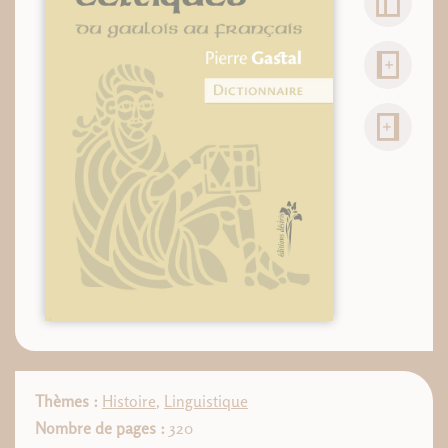
Thèmes :
Histoire
,
Linguistique
Nombre de pages :
320