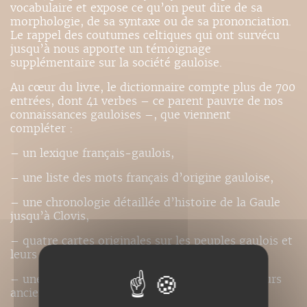
vocabulaire et expose ce qu’on peut dire de sa
morphologie, de sa syntaxe ou de sa prononciation.
Le rappel des coutumes celtiques qui ont survécu
jusqu’à nous apporte un témoignage
supplémentaire sur la société gauloise.
Au cœur du livre, le dictionnaire compte plus de 700
entrées, dont 41 verbes – ce parent pauvre de nos
connaissances gauloises –, que viennent
compléter :
– un lexique français-gaulois,
– une liste des mots français d’origine gauloise,
– une chronologie détaillée d’histoire de la Gaule
jusqu’à Clovis,
– quatre cartes originales sur les peuples gaulois et
leurs villes,
– une notice biographique des principaux auteurs
anciens cités,