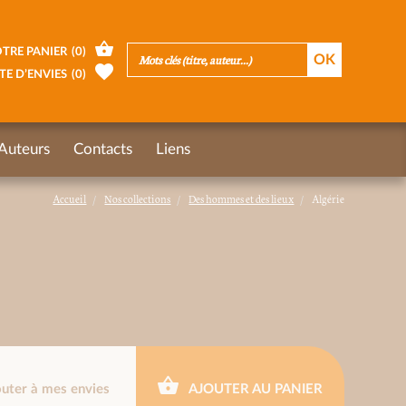
TRE PANIER
(
0
)
TE D’ENVIES
(
0
)
Auteurs
Contacts
Liens
Accueil
Nos collections
Des hommes et des lieux
Algérie
outer à mes envies
AJOUTER AU PANIER