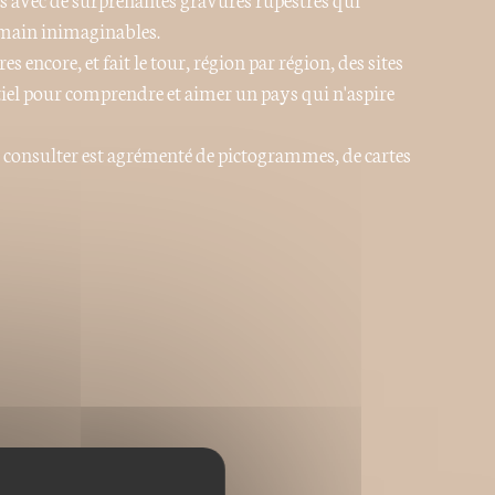
umain inimaginables.
s encore, et fait le tour, région par région, des sites
ntiel pour comprendre et aimer un pays qui n'aspire
 consulter est agrémenté de pictogrammes, de cartes