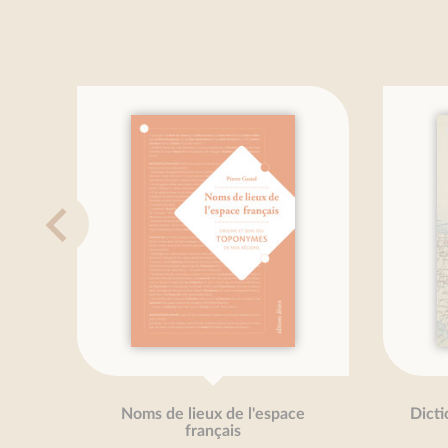
de lieux de l'espace
Dictionnaire étymologique 
français
îles françaises