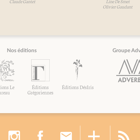
Line De Smet
Olivier Gaudant
Nos éditions
Groupe Ad
ions Le
Éditions
Éditions DésIris
ureau
Grégoriennes