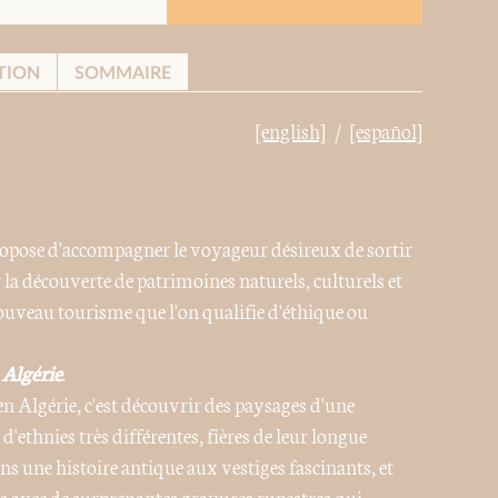
TION
SOMMAIRE
[english]
[español]
opose d'accompagner le voyageur désireux de sortir
 la découverte de patrimoines naturels, culturels et
 nouveau tourisme que l'on qualifie d'éthique ou
c
Algérie
.
 Algérie, c'est découvrir des paysages d'une
 d'ethnies très différentes, fières de leur longue
dans une histoire antique aux vestiges fascinants, et
ps avec de surprenantes gravures rupestres qui