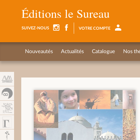
Panneau de gestion des cookies
Éditions le Sureau
SUIVEZ-NOUS
VOTRE COMPTE
Nouveautés
Actualités
Catalogue
Nos th