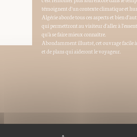
témoignent d'un contexte climatique et h
Algérie aborde tous ces aspects et bien d'autre
qui permettront au visiteur d'aller à l'esse
qu'à se faire mieux connaître.
Abondamment illustré, cet ouvrage facile à
et de plans qui aideront le voyageur.