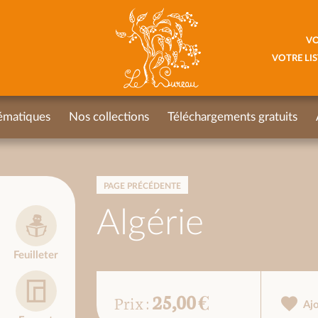
VO
VOTRE LIS
ématiques
Nos collections
Téléchargements gratuits
PAGE PRÉCÉDENTE
Algérie
Feuilleter
25,00 €
Prix :
Aj