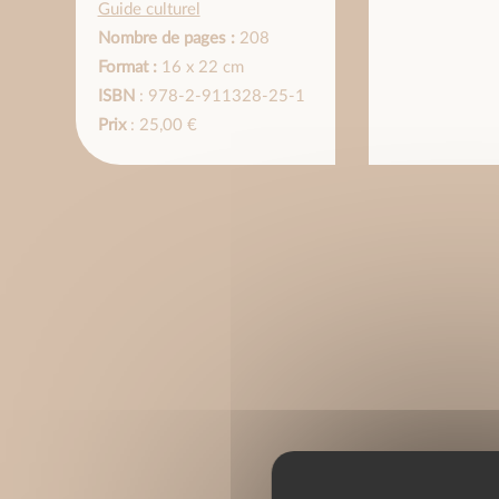
Guide culturel
Nombre de pages :
208
Format :
16 x 22 cm
ISBN
: 978-2-911328-25-1
Prix
: 25,00 €