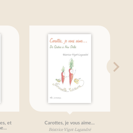
arottes, je vous aime...
Courgettes, je vous
Béatrice Vigot-Lagandré
Béatrice Vigot-Lagan