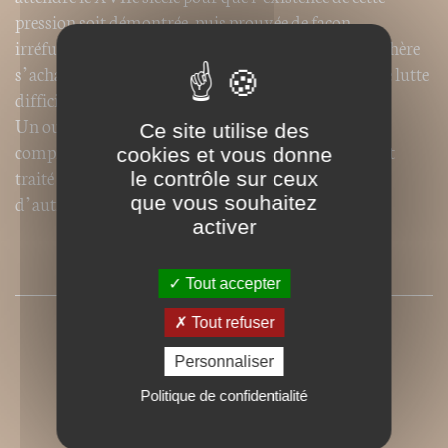
pression soit démontrée, puis prouvée de façon
irréfutable. Mais les opposants au poids de l’atmosphère
s’acharnèrent, et cet ouvrage retrace l’histoire d’une lutte
difficile entre idées reçues et science expérimentale.
Un ouvrage clair, accessible à tout lecteur curieux de
Ce site utilise des
comprendre un phénomène fondamental, largement
cookies et vous donne
traité dans les manuels de physique « élémentaire »...
le contrôle sur ceux
d’autrefois.
que vous souhaitez
activer
SOMMAIRE
Tout accepter
Tout refuser
Personnaliser
Politique de confidentialité