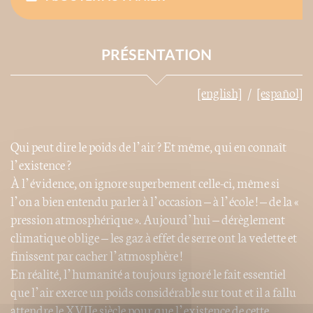
PRÉSENTATION
[english]
[español]
Qui peut dire le poids de l’air ? Et même, qui en connaît
l’existence ?
À l’évidence, on ignore superbement celle-ci, même si
l’on a bien entendu parler à l’occasion – à l’école ! – de la «
pression atmosphérique ». Aujourd’hui – dérèglement
climatique oblige – les gaz à effet de serre ont la vedette et
finissent par cacher l’atmosphère !
En réalité, l’humanité a toujours ignoré le fait essentiel
que l’air exerce un poids considérable sur tout et il a fallu
attendre le XVIIe siècle pour que l’existence de cette