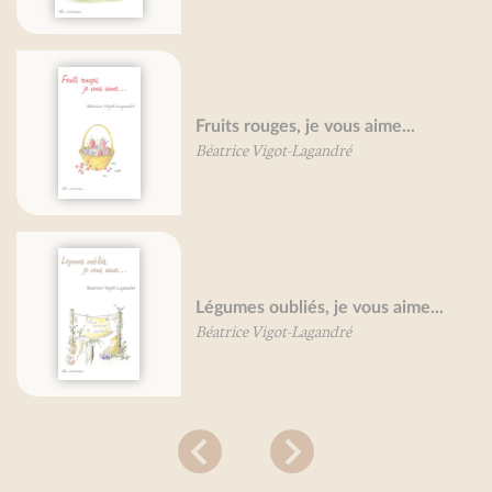
Oeufs, je vous aime…
Béatrice Vigot-Lagandré
Pâtes, je vous aime....
Line De Smet
Olivier Gaudant