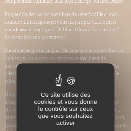
leur potentiel culinaire, bien plus riche qu’on ne le pense !
Et que dire des autres membres de cette famille si mal
connue ? La tétragone ne vous inspire pas ? Les blettes
vous laissent sceptique ? Dubitatif devant les cardons ?
Perplexe face aux betteraves ?
Pourtant, en gratin, au jus, à la vapeur, en mousseline, en
chaussons, en tourte, ces légumes se déclinent de
merveilleuses façons, des tartelettes aux blettes sucrées
salées au curry d’épinards et bananes, en passant par le
tajine de poulet aux cardons.
Simplement et au quotidien, mais pour tous les goûts,
Ce site utilise des
tétragone, blettes, betteraves et cardons méritent votre
cookies et vous donne
attention ! D’ailleurs, vous avez tout à y gagner : légers,
le contrôle sur ceux
que vous souhaitez
pauvres en calories mais riches en vitamines et minéraux,
activer
ie
épinards et C
ont leur place obligée sur nos tables, pour le