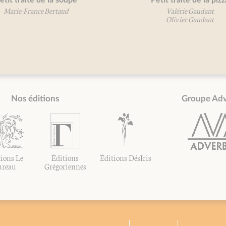
etit traité de la soupe
Petit traité de la pizz
Marie-France Bertaud
Valérie Gaudant
Olivier Gaudant
Nos éditions
Groupe Ad
ions Le
Éditions
Éditions DésIris
ureau
Grégoriennes