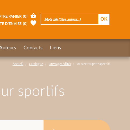
TRE PANIER
(
0
)
TE D’ENVIES
(
0
)
Auteurs
Contacts
Liens
Accueil
Catalogue
Ouvrages édités
70 recettes pour sportifs
ur sportifs