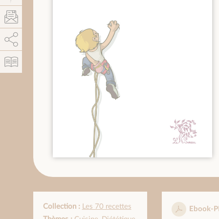
AddThis est désactivé.
Autoriser
Collection :
Les 70 recettes
Ebook-P