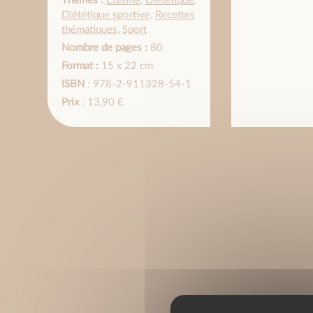
Thèmes :
Cuisine
,
Diététique
,
Diététique sportive
,
Recettes
thématiques
,
Sport
Nombre de pages :
80
Format :
15 x 22 cm
ISBN
: 978-2-911328-54-1
Prix
: 13,90 €