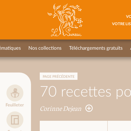
VO
VOTRE LIS
ématiques
Nos collections
Téléchargements gratuits
PAGE PRÉCÉDENTE
70 recettes po
Feuilleter
Corinne Dejean