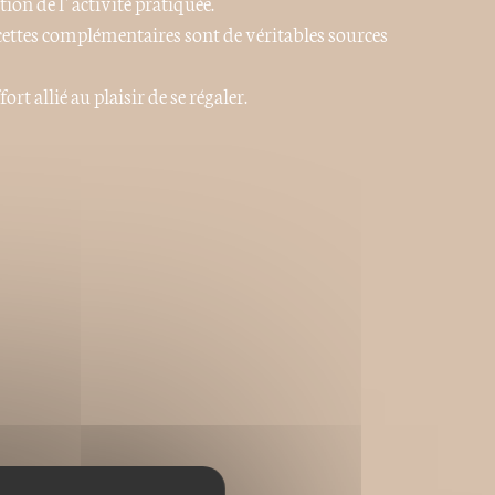
ion de l’activité pratiquée.
cettes complémentaires sont de véritables sources
ort allié au plaisir de se régaler.