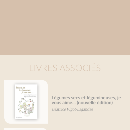
LIVRES ASSOCIÉS
s et légumineuses, je
Légumes des terr
(nouvelle édition)
François Besancenot
-Lagandré
Daniel Vuillon