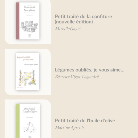
de la confiture
Petit traité du v
tion)
et de son cousin 
Patricia Rolland
iés, je vous aime...
Oeufs, je vous 
-Lagandré
Béatrice Vigot-Laga
Potirons, potima
e l'huile d'olive
aime...
h
Béatrice Vigot-Laga