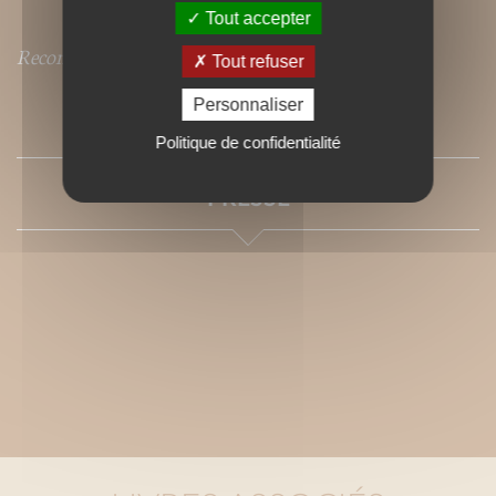
Tout accepter
Recommandé par l'Ecolomag (Janvier 2017)
Tout refuser
Personnaliser
SOMMAIRE
Politique de confidentialité
PRESSE