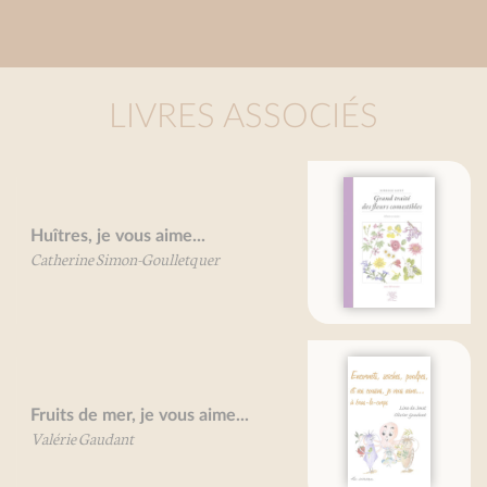
LIVRES ASSOCIÉS
Grand traité des fleurs
comestibles
Mireille Gayet
Encornets, seiches, poulpes, et
vos cousins, je vous aime...
Line De Smet
Olivier Gaudant