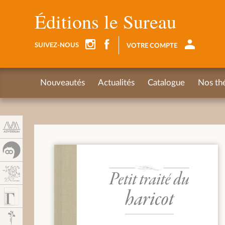
Panneau de gestion des cookies
Éditions le Sureau
SUIVEZ-NOUS
VOTRE COMPTE
Nouveautés
Actualités
Catalogue
Nos th