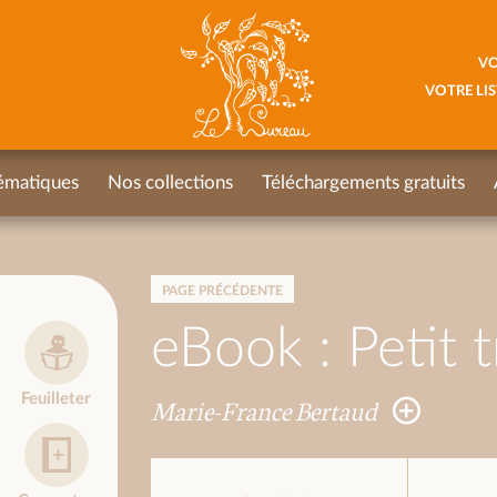
VO
VOTRE LIS
ématiques
Nos collections
Téléchargements gratuits
PAGE PRÉCÉDENTE
eBook : Petit t
Feuilleter
Marie-France Bertaud