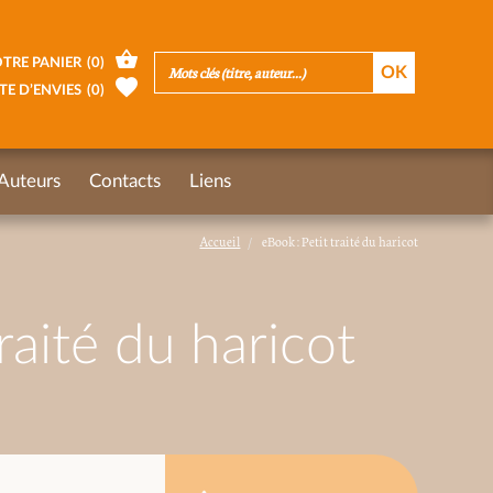
TRE PANIER
(
0
)
TE D’ENVIES
(
0
)
Auteurs
Contacts
Liens
Accueil
eBook : Petit traité du haricot
raité du haricot