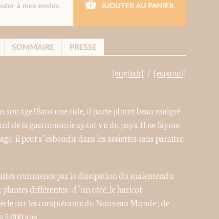
outer à mes envies
AJOUTER AU PANIER
SOMMAIRE
PRESSE
[english]
[español]
 son âge ! Sans une ride, il porte plutôt beau malgré
ard de la gastronomie ayant vu du pays. Il ne fayote
ge, il peut s’esbaudir dans les assiettes sans paraître
 traités commence par la dissipation du malentendu
lantes différentes : d’un côté, le haricot
iècle par les conquérants du Nouveau Monde ; de
a 5 000 ans.