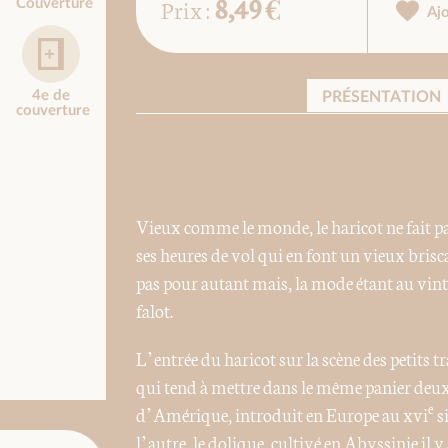
8,49 €
Prix :
Couverture
Aj
4e de
PRÉSENTATION
couverture
Vieux comme le monde, le haricot ne fait pas
ses heures de vol qui en font un vieux brisc
pas pour autant mais, la mode étant au vinta
falot.
L’entrée du haricot sur la scène des petits
qui tend à mettre dans le même panier deux p
e
d’Amérique, introduit en Europe au xvi
s
l’autre, le dolique, cultivé en Abyssinie il y 