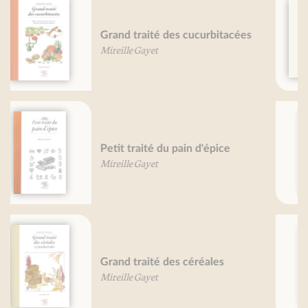
Les fossiles du Liban
Pierre Abi Saad
Olivier Gaudant
Mireille Gayet
Boeufs, je vous aime...
Olivier Gaudant
Aude Mairey
Petit traité du burger
Pierre Leclercq