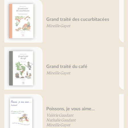
Petit traité du yaourt
Mireille Gayet
Légumes des terroirs
François Besancenot
Daniel Vuillon
Légumes oubliés, je vous aime...
Béatrice Vigot-Lagandré