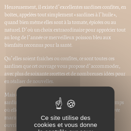
Heureusement, il existe d’excellentes sardines confites, en
boîtes, appelées tout simplement « sardines à l’huile »,
quand bien même elles sont à la tomate, épicées ou au
naturel. D’où un choix extraordinaire pour apprécier tout
au long de l’année ce merveilleux poisson bleu aux
bienfaits reconnus pour la santé.
Qu’elles soient fraîches ou confites, ce sont toutes ces
sardines que cet ouvrage vous propose d’accommoder,
avec plus de soixante recettes et de nombreuses idées pour
en réaliser de nouvelles.
Mais ce petit traité raconte aussi
toute
l’histoire de la
sardine, une histoire double : celle de la sardine, du temps
où elle était salée et pressée à celui où elle s’est retrouvée
marinée ou en boîte ; et celle des pêcheurs, confiseurs,
Ce site utilise des
ouvrières, inventeurs qui ont inscrit la sardine au
cookies et vous donne