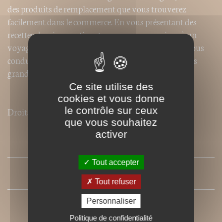
des produits de remplacement que vous trouverez
facilement dans le commerce. En vous présentant des
recettes des cinq continents, nous vous convions à un
voyage gastronomique attrayant et accessible qui vous
conduira vers de lointains pays ou vous rappellera les
grands classiques de nos régions.
Ce site utilise des
cookies et vous donne
le contrôle sur ceux
Droits de traduction disponibles pour ce titre.
que vous souhaitez
activer
SOMMAIRE
Tout accepter
PRESSE
Tout refuser
Personnaliser
Politique de confidentialité