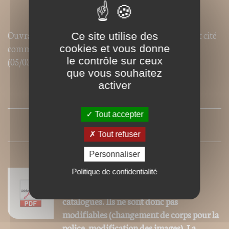
Ouvrage recommandé par
Libération
(01/09/2011) et cité
Ce site utilise des
comme référence dans le
Journal du dimanche
cookies et vous donne
(05/03/2017)
le contrôle sur ceux
que vous souhaitez
activer
SOMMAIRE
Tout accepter
PRESSE
Tout refuser
Personnaliser
Politique de confidentialité
Nos ebooks sont des versions PDF
homothétiques des livres de nos
catalogues. Ils ne sont donc pas
modifiables (changement de corps pour la
police, modification des images). La