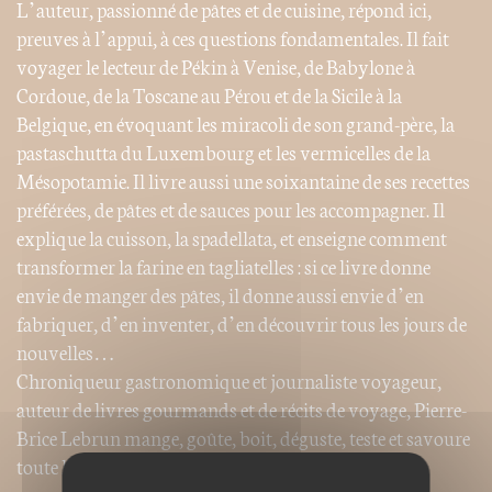
L’auteur, passionné de pâtes et de cuisine, répond ici,
preuves à l’appui, à ces questions fondamentales. Il fait
voyager le lecteur de Pékin à Venise, de Babylone à
Cordoue, de la Toscane au Pérou et de la Sicile à la
Belgique, en évoquant les miracoli de son grand-père, la
pastaschutta du Luxembourg et les vermicelles de la
Mésopotamie. Il livre aussi une soixantaine de ses recettes
préférées, de pâtes et de sauces pour les accompagner. Il
explique la cuisson, la spadellata, et enseigne comment
transformer la farine en tagliatelles : si ce livre donne
envie de manger des pâtes, il donne aussi envie d’en
fabriquer, d’en inventer, d’en découvrir tous les jours de
nouvelles…
Chroniqueur gastronomique et journaliste voyageur,
auteur de livres gourmands et de récits de voyage, Pierre-
Brice Lebrun mange, goûte, boit, déguste, teste et savoure
toute la journée, consciencieusement.