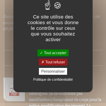
Ouvrage recommandé par
Libération
(01/09/2011) et cité
Ce site utilise des
comme référence dans le
Journal du dimanche
cookies et vous donne
(05/03/2017)
le contrôle sur ceux
que vous souhaitez
activer
SOMMAIRE
Tout accepter
PRESSE
Tout refuser
Personnaliser
Politique de confidentialité
Nos ebooks sont des versions PDF
homothétiques des livres de nos
catalogues. Ils ne sont donc pas
modifiables (changement de corps pour la
police, modification des images). La