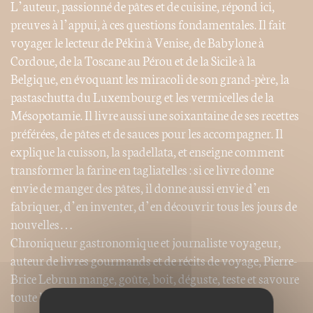
L’auteur, passionné de pâtes et de cuisine, répond ici,
preuves à l’appui, à ces questions fondamentales. Il fait
voyager le lecteur de Pékin à Venise, de Babylone à
Cordoue, de la Toscane au Pérou et de la Sicile à la
Belgique, en évoquant les miracoli de son grand-père, la
pastaschutta du Luxembourg et les vermicelles de la
Mésopotamie. Il livre aussi une soixantaine de ses recettes
préférées, de pâtes et de sauces pour les accompagner. Il
explique la cuisson, la spadellata, et enseigne comment
transformer la farine en tagliatelles : si ce livre donne
envie de manger des pâtes, il donne aussi envie d’en
fabriquer, d’en inventer, d’en découvrir tous les jours de
nouvelles…
Chroniqueur gastronomique et journaliste voyageur,
auteur de livres gourmands et de récits de voyage, Pierre-
Brice Lebrun mange, goûte, boit, déguste, teste et savoure
toute la journée, consciencieusement.