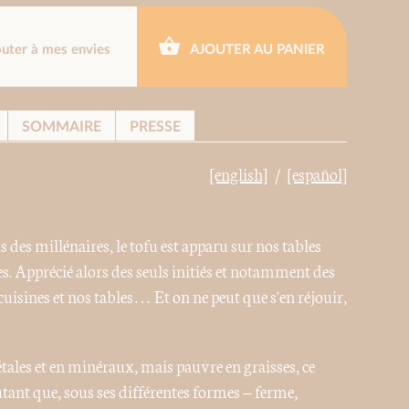
outer à mes envies
AJOUTER AU PANIER
SOMMAIRE
PRESSE
[english]
[español]
 des millénaires, le tofu est apparu sur nos tables
es. Apprécié alors des seuls initiés et notamment des
cuisines et nos tables… Et on ne peut que s'en réjouir,
étales et en minéraux, mais pauvre en graisses, ce
utant que, sous ses différentes formes – ferme,