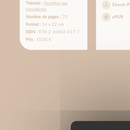
Thèmes :
Recettes par
Ebook-P
ingrédients
Nombre de pages :
72
ePUB
Format :
14 x 22 cm
ISBN
: 978-2-36402-017-7
Prix
: 10,00 €