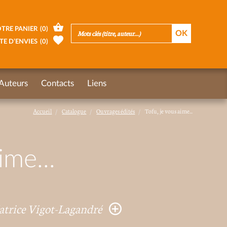
TRE PANIER
(
0
)
TE D’ENVIES
(
0
)
Auteurs
Contacts
Liens
Accueil
Catalogue
Ouvrages édités
Tofu, je vous aime...
ime...
atrice Vigot-Lagandré