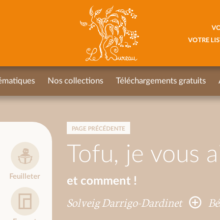
VO
VOTRE LIS
ématiques
Nos collections
Téléchargements gratuits
PAGE PRÉCÉDENTE
Tofu, je vous a
Feuilleter
et comment !
Solveig Darrigo-Dardinet
Bé