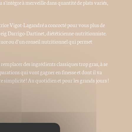
 s'intègre à merveille dans quantité de plats variés,
trice Vigot-Lagandré a concocté pour vous plus de
veig Darrigo-Dartinet, diététicienne-nutritionniste.
tuce ou d'un conseil nutritionnel qui permet
 à remplacer des ingrédients classiques trop gras, à se
rations qui vont gagner en finesse et dont il va
re simplicité ! Au quotidien et pour les grands jours !