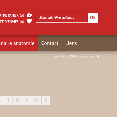
OTRE PANIER
(
0
)
TE D’ENVIES
(
0
)
nnaire anatomie
Contact
Liens
Accueil
Dictionnaire anatomie
S
T
U
V
W
Z