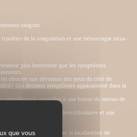
vaisseau sanguin.
 troubles de la coagulation et une hémorragie intra-
urviennent plus lentement que les symptômes
ssements.
, on observe une déviation des yeux du côté de
bilité). Ces derniers symptômes apparaissent dans la
 controlatérale associées à une baisse du niveau de
s oculocéphaliques et oculovestibulaires et une
ceux que vous
r, qui permet de déterminer la localisation de