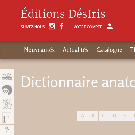
Panneau de gestion des cookies
Éditions DésIris
SUIVEZ-NOUS
VOTRE COMPTE
Nouveautés
Actualités
Catalogue
T
Dictionnaire anat
A
B
C
D
E