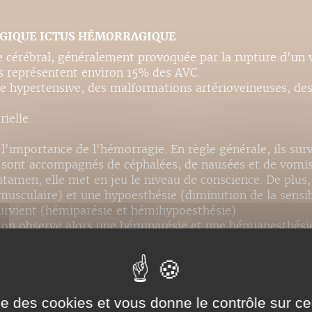
AGIQUE ICTUS HÉMORRAGIQUE
 cérébral, généralement provoquée par la rupture d'un 
s représentent environ 15% des AVC.
e hypertensive, des malformations artérioveineuses, des
ielle.
 l'importance de l'hémorragie. En règle générale, ils s
t sont accompagnés de céphalées, de nausées et de vomi
utamen, elle met en jeu le niveau de conscience. De plus
 musculaire) et une hypoesthésie (diminution de la sensi
urvient (hémiparésie et hémihypoesthésie).
 on observe alors une hémiparésie et une hémianesthésie
ale), elle provoque alors un coma, une perte des réflexe
 dessous du cou).
ise des cookies et vous donne le contrôle sur 
courante est la tomographie axiale assistée par ordinateu