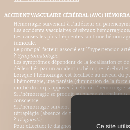
ACCIDENT VASCULAIRE CÉRÉBRAL (AVC) HÉMORR
Hémorragie survenant à l'intérieur du parenchyme
Les accidents vasculaires cérébraux hémorragique
Les causes les plus fréquentes sont une hémorragi
tumorale.
Le principal facteur associé est l'hypertension artér
?
Symptomatologie
Les symptômes dépendent de la localisation et de
déclenchés par un accident ischémique cérébral e
Lorsque l'hémorragie est localisée au niveau du p
l'hémorragie, une parésie (diminution de la force
moitié du corps opposée à celle où l'hémorragie s
Si l'hémorragie se produit au niveau du thalamus,
conscience.
Si l'hémorragie survient au niveau du pont (encéph
tétraplégie (absence de toute fonction motrice en
?
Diagnostic
Ce site util
Pour effectuer le diagnostic, la technique la plus 