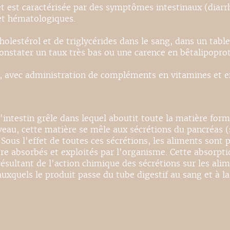
et est caractérisée par des symptômes intestinaux (diarr
 et hématologiques.
holestérol et de triglycérides dans le sang, dans un tabl
constater un taux très bas ou une carence en bêtalipoprot
s, avec administration de compléments en vitamines et en 
l'intestin grêle dans lequel aboutit toute la matière for
au, cette matière se mêle aux sécrétions du pancréas (su
Sous l'effet de toutes ces sécrétions, les aliments sont 
absorbés et exploités par l'organisme. Cette absorption 
résultant de l'action chimique des sécrétions sur les ali
xquels le produit passe du tube digestif au sang et à la 