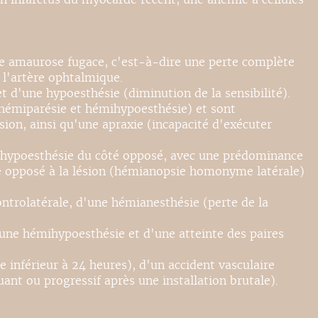
une amaurose fugace, c'est-à-dire une perte complète
 l'artère ophtalmique.
et d'une hypoesthésie (diminution de la sensibilité).
(hémiparésie et hémihypoesthésie) et sont
on, ainsi qu'une apraxie (incapacité d'exécuter
ihypoesthésie du côté opposé, avec une prédominance
é opposé à la lésion (hémianopsie homonyme latérale)
trolatérale, d'une hémianesthésie (perte de la
d'une hémihypoesthésie et d'une atteinte des paires
 inférieur à 24 heures), d'un accident vasculaire
uant ou progressif après une installation brutale).