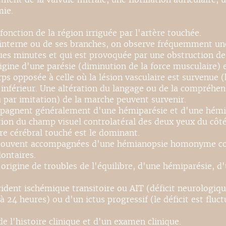
mie.
ction de la région irriguée par l'artère touchée.
ide interne ou de ses branches, on observe fréquemment 
ques minutes et qui est provoquée par une obstruction de
origine d'une parésie (diminution de la force musculaire) 
s opposée à celle où la lésion vasculaire est survenue 
férieur. Une altération du langage ou de la compréhensi
par imitation) de la marche peuvent survenir.
ompagnent généralement d'une hémiparésie et d'une hém
ion du champ visuel controlatéral des deux yeux du côt
re cérébral touché est le dominant.
nt souvent accompagnées d'une hémianopsie homonyme con
ontaires.
'origine de troubles de l'équilibre, d'une hémiparésie, 
ident ischémique transitoire ou AIT (déficit neurologique
 24 heures) ou d'un ictus progressif (le déficit est fluct
 de l'histoire clinique et d'un examen clinique.