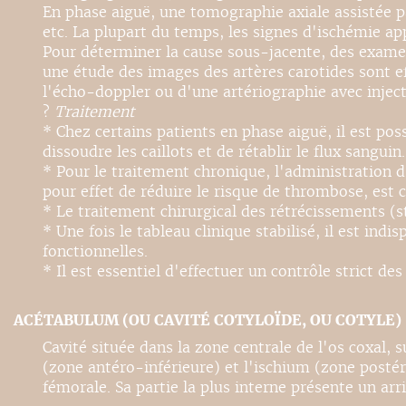
En phase aiguë, une tomographie axiale assistée p
etc. La plupart du temps, les signes d'ischémie a
Pour déterminer la cause sous-jacente, des exam
une étude des images des artères carotides sont ef
l'écho-doppler ou d'une artériographie avec inject
?
Traitement
* Chez certains patients en phase aiguë, il est po
dissoudre les caillots et de rétablir le flux sanguin.
* Pour le traitement chronique, l'administration d
pour effet de réduire le risque de thrombose, est c
* Le traitement chirurgical des rétrécissements (s
* Une fois le tableau clinique stabilisé, il est in
fonctionnelles.
* Il est essentiel d'effectuer un contrôle strict des
ACÉTABULUM (OU CAVITÉ COTYLOÏDE, OU COTYLE)
Cavité située dans la zone centrale de l'os coxal, s
(zone antéro-inférieure) et l'ischium (zone postéro
fémorale. Sa partie la plus interne présente un ar