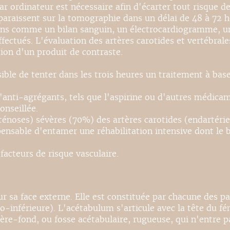
ar ordinateur est nécessaire afin d'écarter tout risque
pparaissent sur la tomographie dans un délai de 48 à 72
ens comme un bilan sanguin, un électrocardiogramme, u
fectués. L'évaluation des artères carotides et vertébrale
ion d'un produit de contraste.
ssible de tenter dans les trois heures un traitement à ba
'anti-agrégants, tels que l'aspirine ou d'autres médicame
onseillée.
ténoses) sévères (70%) des artères carotides (endartérie
dispensable d'entamer une réhabilitation intensive dont l
 facteurs de risque vasculaire.
ur sa face externe. Elle est constituée par chacune des pa
-inférieure). L'acétabulum s'articule avec la tête du fém
rière-fond, ou fosse acétabulaire, rugueuse, qui n'entre 