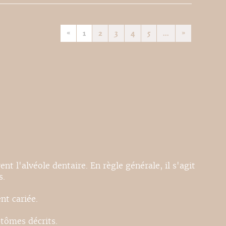
«
1
2
3
4
5
...
»
nt l'alvéole dentaire. En règle générale, il s'agit
s.
nt cariée.
ptômes décrits.