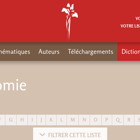
V
VOTRE LIS
hématiques
Auteurs
Téléchargements
Dictio
omie
F
G
H
I
J
K
L
M
N
O
P
Q
R
FILTRER CETTE LISTE