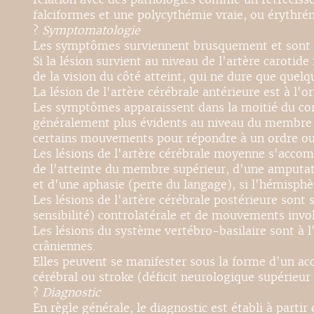
falciformes et une polycythémie vraie, ou érythré
?
Symptomatologie
Les symptômes surviennent brusquement et sont fon
Si la lésion survient au niveau de l'artère carot
de la vision du côté atteint, qui ne dure que quel
La lésion de l'artère cérébrale antérieure est à l'
Les symptômes apparaissent dans la moitié du corp
généralement plus évidents au niveau du membre in
certains mouvements pour répondre à un ordre ou 
Les lésions de l'artère cérébrale moyenne s'acc
de l'atteinte du membre supérieur, d'une amputat
et d'une aphasie (perte du langage), si l'hémisphè
Les lésions de l'artère cérébrale postérieure so
sensibilité) controlatérale et de mouvements invol
Les lésions du système vertébro-basilaire sont à l
crâniennes.
Elles peuvent se manifester sous la forme d'un acc
cérébral ou stroke (déficit neurologique supérieur à
?
Diagnostic
En règle générale, le diagnostic est établi à partir