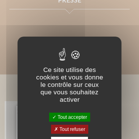
PRESSE
Ce site utilise des
cookies et vous donne
le contrôle sur ceux
BIBLIOGRAPHIE
que vous souhaitez
activer
Tout accepter
Tomates, je vous aime...
Valérie Gaudant
Nathalie Gaudant
Tout refuser
Mireille Gayet