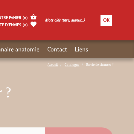
OTRE PANIER
(
0
)
TE D’ENVIES
(
0
)
nnaire anatomie
Contact
Liens
Accueil
Catalogue
Envie de chanter ?
 ?