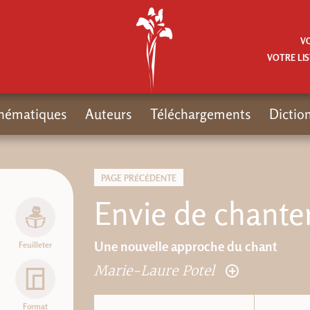
V
VOTRE LIS
hématiques
Auteurs
Téléchargements
Dictio
PAGE PRÉCÉDENTE
Envie de chanter
Une nouvelle approche du chant
Feuilleter
Marie-Laure Potel
Format