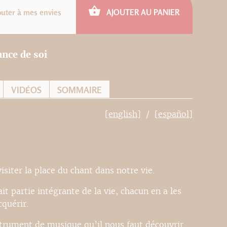
outer à mes envies
AJOUTER AU PANIER
nce de soi
VIDÉOS
SOMMAIRE
[english]
[español]
visiter la place du chant dans notre vie.
t partie intégrante de la vie, chacun en a les
quérir.
trument de musique qu’il nous faut découvrir