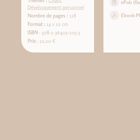
Thèmes :
Chant
,
ePub (fix
Développement personnel
Ebook-P
Nombre de pages :
128
Format :
14 x 22 cm
ISBN
: 978-2-36403-203-3
Prix
: 10,00 €