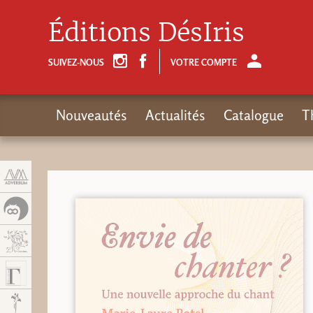
Panneau de gestion des cookies
Éditions DésIris
SUIVEZ-NOUS
VOTRE COMPTE
Nouveautés
Actualités
Catalogue
T