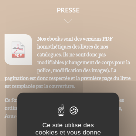
PRESSE
Nos ebooks sont des versions PDF
homothétiques des livres de nos
catalogues. Ils ne sont donc pas
modifiables (changement de corps pour la
police, modification des images). La
pagination est donc respectée et la première page du livre
est remplacée par la couverture.
Ce format peut être lu par le logiciel Acrobat © sur des
ordinateurs ou tablettes tactiles de type iPad, Archos,
Asus ou autres.
Ce site utilise des
cookies et vous donne