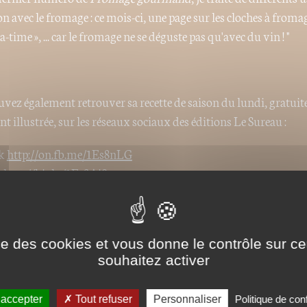
on avec le fromage : ce mois-ci, une page sur les cloches à fromag
ea-time », ... car le fromage ne se déguste pas qu'avec du vin ! "
vez également retrouver sa recette de saison du lundi, gratuite
nt illustrée, sur les réseaux sociaux des éditions Le Sureau :
ok
http://on.fb.me/1Es8nLG
t
http://bit.ly/1Es8Ai0
https://twitter.com/lesureau
http://bit.ly/1buHday
ise des cookies et vous donne le contrôle sur 
souhaitez activer
 accepter
Tout refuser
Personnaliser
Politique de conf