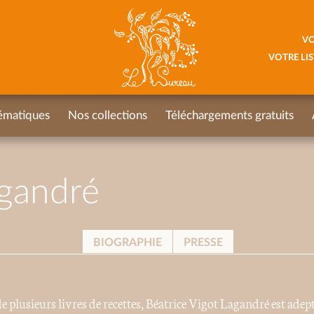
VO
VOTRE LIS
ématiques
Nos collections
Téléchargements gratuits
agandré
BIOGRAPHIE
PRESSE
 plusieurs livres de recettes, Béatrice Vigot Lagandré est adept