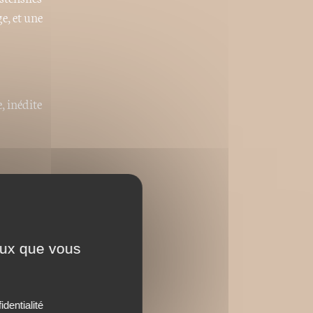
e, et une
, inédite
ceux que vous
identialité