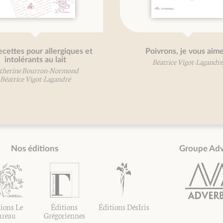
cettes pour allergiques et
Poivrons, je vous aime
intolérants au lait
Béatrice Vigot-Lagandré
therine Bourron-Normond
Béatrice Vigot-Lagandré
Nos éditions
Groupe Ad
ions Le
Éditions
Éditions DésIris
ureau
Grégoriennes