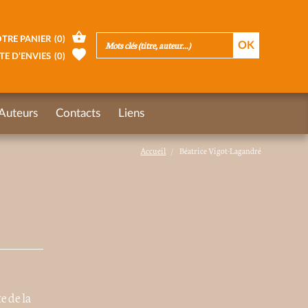
TRE PANIER
(
0
)
TE D’ENVIES
(
0
)
Auteurs
Contacts
Liens
Accueil
Béatrice Vigot-Lagandré
e de la