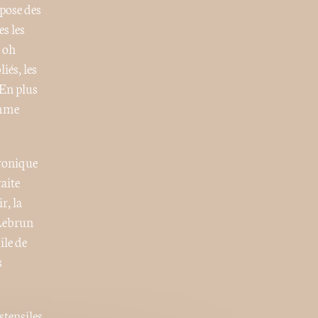
opose des
es les
e oh
iés, les
 En plus
omme
hronique
raite
r, la
 Lebrun
ile de
s
ustensiles