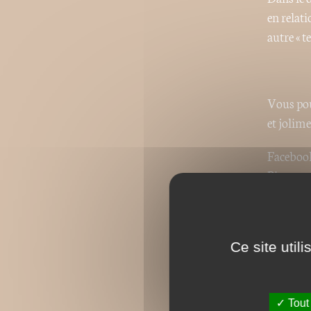
en relati
autre « t
Vous pou
et jolime
Facebo
Pinteres
Twitter
Google +
Ce site util
Tout