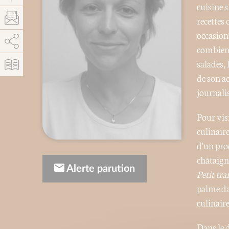
cuisine s
recettes 
occasion
AddThis est désactivé.
Autoriser
combien d
salades, 
de son a
journali
Pour vis
culinair
d'un prod
châtaigne
Alerte parution
Petit tra
palme da
culinaire
Dans le 