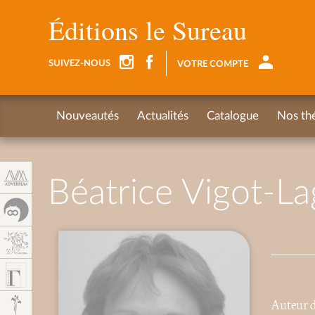
Panneau de gestion des cookies
Éditions le Sureau
SUIVEZ-NOUS
VOTRE COMPTE
Nouveautés
Actualités
Catalogue
Nos th
Béatrice Vigot-L
Auteur de