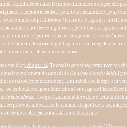
imple, équilibrée et saine. Dans ses différents ouvrages, elle pr
originales et rapides à réaliser, pour toute la famille et pour tout
s. Son domaine de prédilection ? les fruits et légumes, un thèm
’actualité ! Entre les courgettes, les poivrons, les légumes oubl
les pommes ou les poires, vous ne serez jamais à cours d’idées !
ctivité d’auteur, Béatrice Vigot Lagandré exerce également c
ste culinaire pour plusieurs magazines.
iter son blog,
cliquer ici
. "Toutes les semaines, retrouvez ma c
e dans le supplément du samedi de
l'Indépendant du Midi
. J'y t
uit de saison (tout récemment, la mirabelle ou le cèpe, et à veni
.... ou les boulettes, pour faire écho à l'ouvrage de Pierre-Brice
ité de la boulette
). J'évoque également des sujets d'actualité (l'hu
ns les produits industriels, la semaine du goût), des technique
s, ou les nouvelles parutions de livres de cuisine.
dernier numéro de
Fromage gourmand
, je traite de différents 