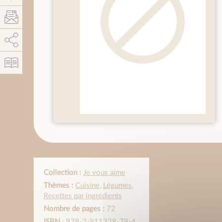
AddThis est désactivé.
Autoriser
Collection :
Je vous aime
Thèmes :
Cuisine
,
Légumes
,
Recettes par ingrédients
Nombre de pages :
72
ISBN
: 978-2-911328-79-4