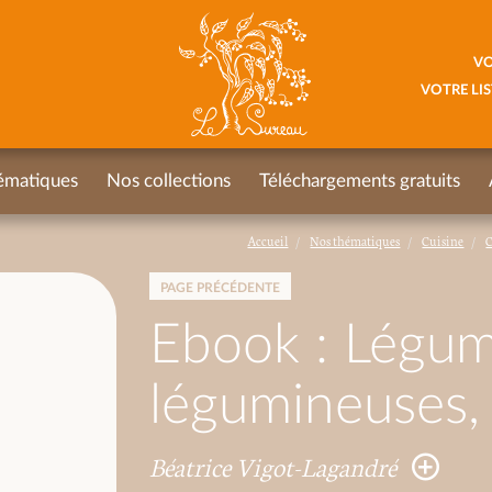
VO
VOTRE LIS
ématiques
Nos collections
Téléchargements gratuits
Accueil
Nos thématiques
Cuisine
C
PAGE PRÉCÉDENTE
Ebook : Légum
légumineuses, 
Béatrice Vigot-Lagandré