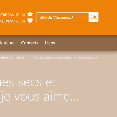
TRE PANIER
(
0
)
TE D’ENVIES
(
0
)
Auteurs
Contacts
Liens
uisine par ingrédients
Ebook : Légumes secs et légumineuses, je vous aime...
es secs et
je vous aime...