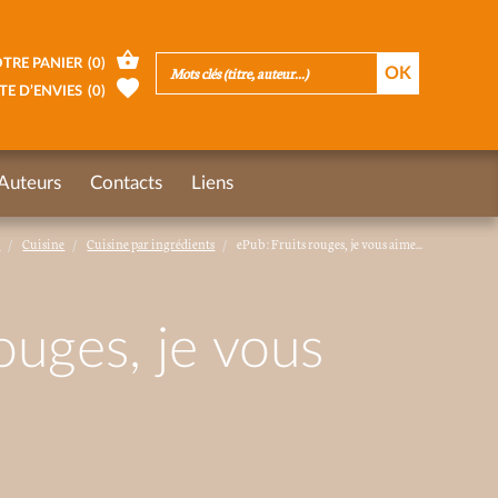
TRE PANIER
(
0
)
TE D’ENVIES
(
0
)
Auteurs
Contacts
Liens
s
Cuisine
Cuisine par ingrédients
ePub : Fruits rouges, je vous aime...
ouges, je vous