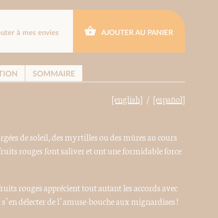
outer à mes envies
AJOUTER AU PANIER
TION
SOMMAIRE
[english]
[español]
orgées de soleil, des myrtilles ou des mûres au cours
fruits rouges font saliver et ont une formidable force
fruits rouges apprécient tout autant les accords avec
nc s’en délecter de l’amuse-bouche aux mignardises !