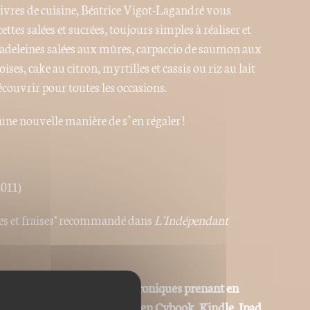
 livres de cuisine, Béatrice Vigot-Lagandré vous
ttes salées et sucrées, toujours simples à réaliser et
, madeleines salées aux mûres, carpaccio de saumon aux
ises, cake au citron, myrtilles et cassis ou riz au lait
découvrir pour toutes les occasions.
une nouvelle manière de s’en régaler !
2011)
es et fraises" recommandé dans
L'Indépendant
 adaptées aux liseuses électroniques prenant en
ype Sony Reader, Kobo, Booken Cybook, Kindle, Ipad