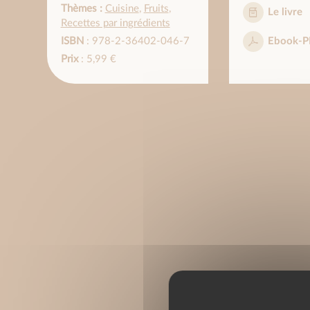
Thèmes :
Cuisine
,
Fruits
,
Le livre
Recettes par ingrédients
ISBN
: 978-2-36402-046-7
Ebook-P
Prix
: 5,99 €