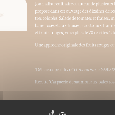
Journaliste culinaire et auteur de plusieurs
propose dans cet ouvrage des dizaines de rece
DF
très colorées. Salade de tomates et fraises
baies roses et aux fraises, risotto aux frambo
et fruits rouges, voici plus de 70 recettes à 
Une approche originale des fruits rouges et 
"Délicieux petit livre" (
Libération
, le 26/05/
Recette "Carpaccio de saumon aux baies ros
Nos ePubs sont des versions
charge le format ePub de t