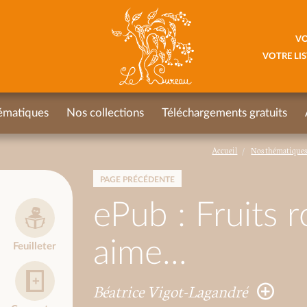
VO
VOTRE LIS
ématiques
Nos collections
Téléchargements gratuits
Accueil
Nos thématique
PAGE PRÉCÉDENTE
ePub : Fruits r
aime...
Feuilleter
Béatrice Vigot-Lagandré