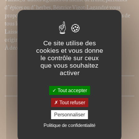
d’épices ou d’herbes, Béatrice Vigot-Lagandré vous
propose des dizaines d’idées nouvelles pour vos repas de
tous les jours ou vos dîners entre amis.
Laissez-vous séduire par ces recettes classiques ou
originales, toujours savoureuses et faciles à réaliser.
Ce site utilise des
À découvrir sans tarder pour redécouvrir les choux !
cookies et vous donne
le contrôle sur ceux
que vous souhaitez
SOMMAIRE
activer
PRESSE
Tout accepter
Tout refuser
Personnaliser
Politique de confidentialité