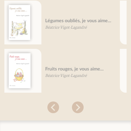
Petit traité de l'huile d'olive
Martine Agrech
Petit traité du yaourt
Mireille Gayet