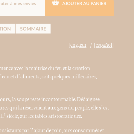
outer à mes envies
AJOUTER AU PANIER
TION
SOMMAIRE
[english]
[español]
ence avec la maîtrise du feu et la création
’eau et d’aliments, soit quelques millénaires,
jours, la soupe reste incontournable. Dédaignée
es qui la réservaient aux gens du peuple, elle s’est
e
II
siècle, sur les tables aristocratiques.
onsistants par l’ajout de pain, aux consommés et