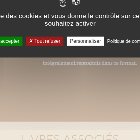
Nos ePubs sont des versions
charge le format ePub de t
ise des cookies et vous donne le contrôle sur 
ou Iphone (avec l'appli iBoo
souhaitez activer
Ces ePubs sont alors revus et optimisés pou
 accepter
Tout refuser
Personnaliser
Politique de conf
la mise en page n'est donc pas strictement
charte graphique initiale. Les contenus tex
intégralement reproduits dans ce format.