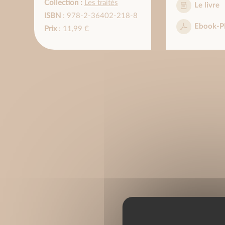
Collection :
Les traités
Le livre
ISBN
: 978-2-36402-218-8
Ebook-P
Prix
: 11,99 €