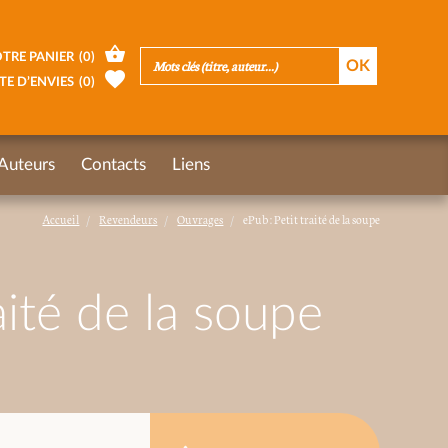
TRE PANIER
(
0
)
TE D’ENVIES
(
0
)
Auteurs
Contacts
Liens
Accueil
Revendeurs
Ouvrages
ePub : Petit traité de la soupe
aité de la soupe