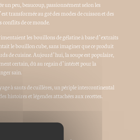
uée un peu, beaucoup, passionnément selon les
 s’est transformée au gré des modes de cuisson et des
 conflits de ce monde.
rimentaient les bouillons de gélatine à base d’extraits
ntait le bouillon cube, sans imaginer que ce produit
ds de cuisine. Aujourd’hui, la soupe est populaire,
ent certain, dû au regain d’intérêt pour la
nger sain.
yage à sauts de cuillères, un périple intercontinental
 histoires et légendes attachées aux recettes.