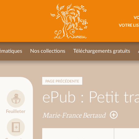
VO
VOTRE LIS
ématiques
Nos collections
Téléchargements gratuits
PAGE PRÉCÉDENTE
ePub : Petit tr
Feuilleter
Marie-France Bertaud