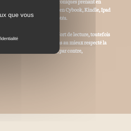
 adaptées aux liseuses électroniques prenant en
ype Sony Reader, Kobo, Booken Cybook, Kindle, Ipad
ceux que vous
ks) ou autres "ereaders" adaptés.
r permettre le meilleur confort de lecture, toutefois
identialité
 identique même si nous avons au mieux respecté la
tes et iconographiques sont, par contre,