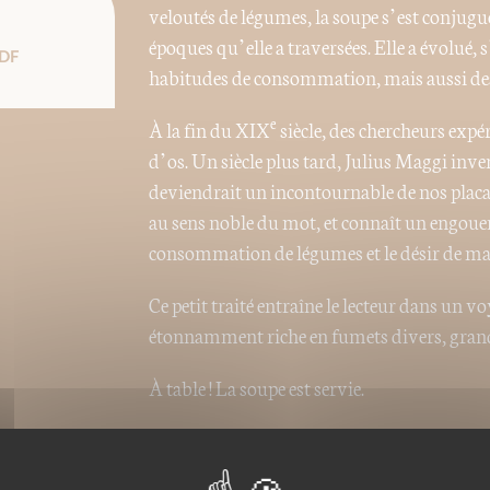
veloutés de légumes, la soupe s’est conjug
époques qu’elle a traversées. Elle a évolué,
DF
habitudes de consommation, mais aussi des
e
À la fin du XIX
siècle, des chercheurs expé
d’os. Un siècle plus tard, Julius Maggi inve
deviendrait un incontournable de nos placar
au sens noble du mot, et connaît un engouem
consommation de légumes et le désir de ma
Ce petit traité entraîne le lecteur dans un vo
étonnamment riche en fumets divers, grandes
À table ! La soupe est servie.