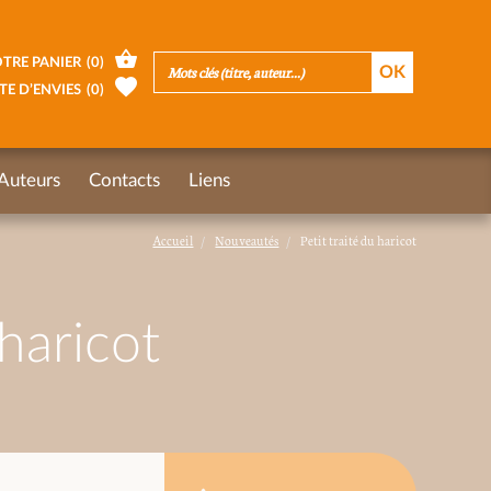
TRE PANIER
(
0
)
TE D’ENVIES
(
0
)
Auteurs
Contacts
Liens
Accueil
Nouveautés
Petit traité du haricot
 haricot