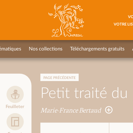
VO
VOTRE LIS
ématiques
Nos collections
Téléchargements gratuits
PAGE PRÉCÉDENTE
Petit traité du
Feuilleter
Marie-France Bertaud