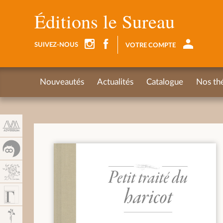
Panneau de gestion des cookies
Éditions le Sureau
SUIVEZ-NOUS
VOTRE COMPTE
Nouveautés
Actualités
Catalogue
Nos th