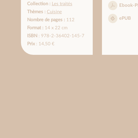
Collection :
Les traités
Ebook-P
Thèmes :
Cuisine
ePUB
Nombre de pages :
112
Format :
14 x 22 cm
ISBN
: 978-2-36402-145-7
Prix
: 14,50 €