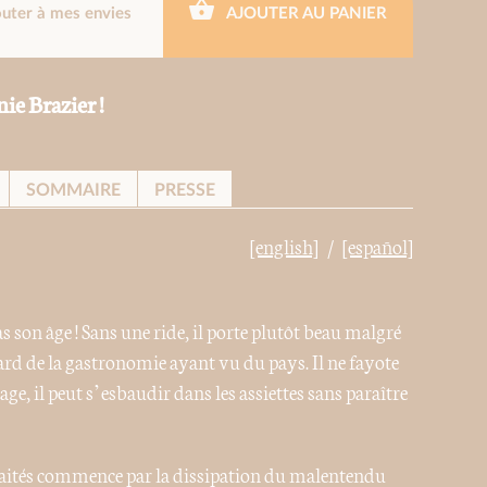
outer à mes envies
AJOUTER AU PANIER
ie Brazier !
SOMMAIRE
PRESSE
[english]
[español]
 son âge ! Sans une ride, il porte plutôt beau malgré
ard de la gastronomie ayant vu du pays. Il ne fayote
ge, il peut s’esbaudir dans les assiettes sans paraître
 traités commence par la dissipation du malentendu