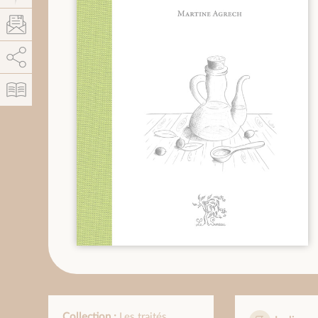
AddThis est désactivé.
Autoriser
Collection :
Les traités