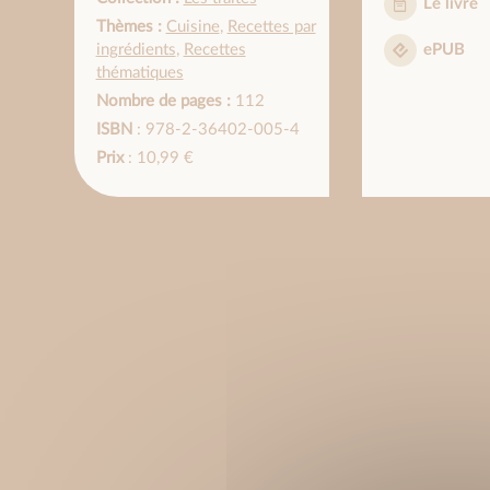
Le livre
Thèmes :
Cuisine
,
Recettes par
ingrédients
,
Recettes
ePUB
thématiques
Nombre de pages :
112
ISBN
: 978-2-36402-005-4
Prix
: 10,99 €