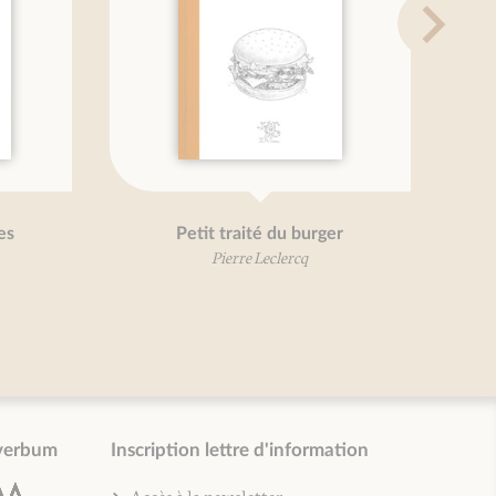
urs
Petit traité du pâté
Marie-France Bertaud
verbum
Inscription lettre d'information
Accès à la newsletter