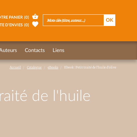
TRE PANIER
(
0
)
TE D’ENVIES
(
0
)
Auteurs
Contacts
Liens
Accueil
Catalogue
eBooks
Ebook : Petit traité de l'huile d'olive
raité de l'huile