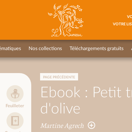
VO
VOTRE LIS
ématiques
Nos collections
Téléchargements gratuits
PAGE PRÉCÉDENTE
Ebook : Petit t
d'olive
Feuilleter
Martine Agrech