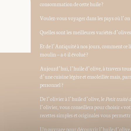
consommation de cette huile ?
Voulez-vous voyager dans les pays où l’on cu
Quelles sont les meilleures variétés d’olive
Et de l’Antiquité à nos jours, comment ce li
moulin – a-t-il évolué ?
Aujourd’hui, l’huile d’olive, à travers tou
d’une cuisine légère et ensoleillée mais, pa
personnel ?
De l’olivier à l’huile d’olive, le
Petit traité 
l’olivier, vous conseillera pour choisir « vo
recettes simples et originales vous permettro
Un ouvrage pour découvrir l’huile d’olive.