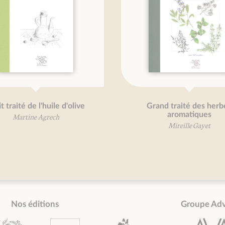
etit traité du burger
Grand traité des fle
comestibles
Pierre Leclercq
Mireille Gayet
Nos éditions
Groupe Ad