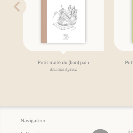
Grand traité des herbes
P
aromatiques
Mireille Gayet
Navigation
Haut de page