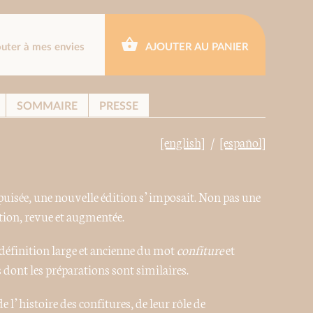
outer à mes envies
AJOUTER AU PANIER
SOMMAIRE
PRESSE
[english]
[español]
puisée, une nouvelle édition s’imposait. Non pas une
tion, revue et augmentée.
a définition large et ancienne du mot
confiture
et
 dont les préparations sont similaires.
 l’histoire des confitures, de leur rôle de