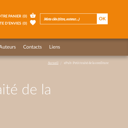
TRE PANIER
(
0
)
TE D’ENVIES
(
0
)
Auteurs
Contacts
Liens
Accueil
ePub : Petit traité de la confiture
aité de la