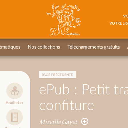
VO
VOTRE LIS
ématiques
Nos collections
Téléchargements gratuits
PAGE PRÉCÉDENTE
ePub : Petit tr
confiture
Feuilleter
Mireille Gayet