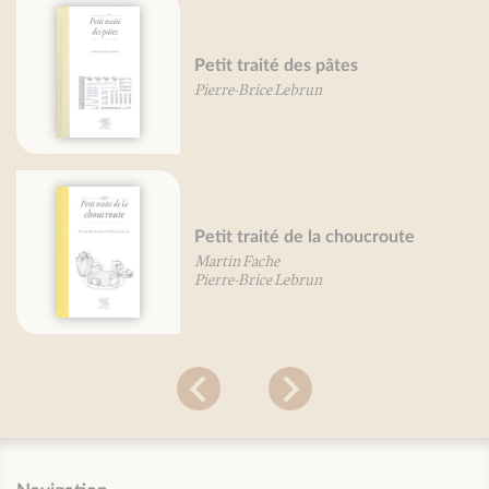
Petit traité des pâtes
Fle
Pierre-Brice Lebrun
Mir
Petit traité de la choucroute
Huî
Martin Fache
Cat
Pierre-Brice Lebrun