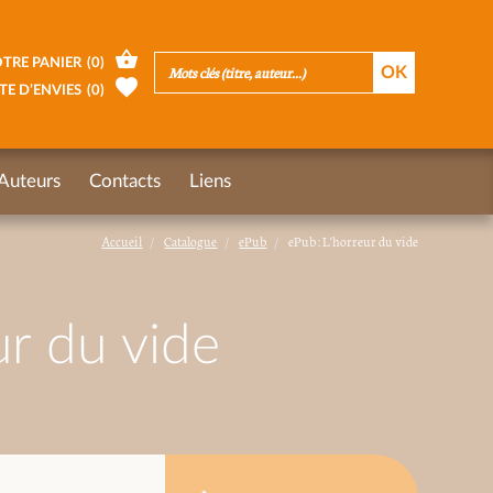
TRE PANIER
(
0
)
TE D’ENVIES
(
0
)
Auteurs
Contacts
Liens
Accueil
Catalogue
ePub
ePub : L'horreur du vide
ur du vide