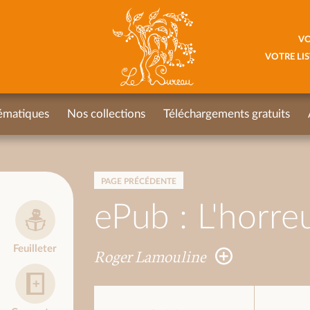
VO
VOTRE LIS
ématiques
Nos collections
Téléchargements gratuits
PAGE PRÉCÉDENTE
ePub : L'horre
Feuilleter
Roger Lamouline