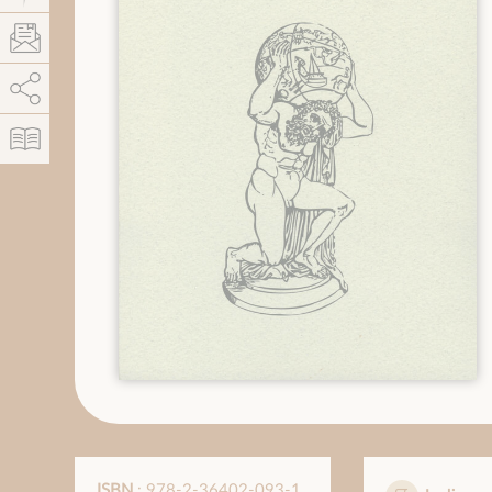
AddThis est désactivé.
Autoriser
ISBN
: 978-2-36402-093-1