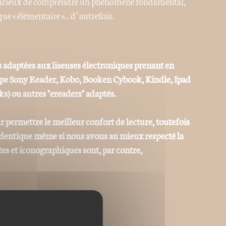
ur curieux de comprendre un phénomène fondamental,
e « élémentaire »... d’autrefois.
 adaptées aux liseuses électroniques prenant en
ype Sony Reader, Kobo, Booken Cybook, Kindle, Ipad
ks) ou autres "ereaders" adaptés.
r permettre le meilleur confort de lecture, toutefois
 identique même si nous avons au mieux respecté la
tes et iconographiques sont, par contre,