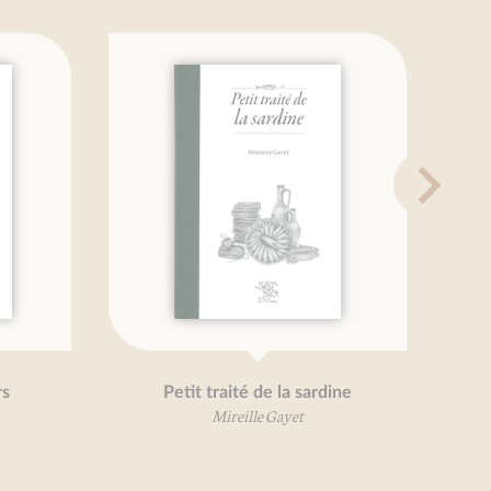
etit traité de la sardine
70 recettes pour polyal
Mireille Gayet
Florence Bourquar