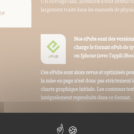
Un ouvrage clair, accessible à tout lecte
largement traité dans les manuels de physiqu
DF
Nos ePubs sont des versions
charge le format ePub de t
ou Iphone (avec l'appli iBoo
Ces ePubs sont alors revus et optimisés pou
la mise en page n'est donc pas strictement
charte graphique initiale. Les contenus tex
intégralement reproduits dans ce format.