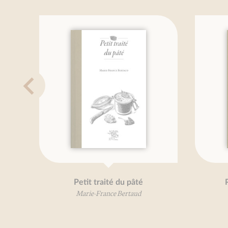
tit traité du pâté
Petit traité du haricot
arie-France Bertaud
Marie-France Bertaud