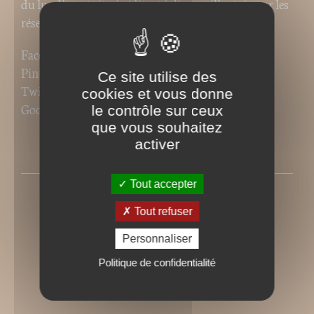
du lundi, gratuite, inédite et joliment illustrée, sur les
réseaux sociaux des éditions Le Sureau :
Facebook
http://on.fb.me/1Es8nLG
Pinterest
http://bit.ly/1Es8Ai0
Ce site utilise des
Twitter
https://twitter.com/lesureau
cookies et vous donne
Google +
http://bit.ly/1buHday
le contrôle sur ceux
que vous souhaitez
activer
PRESSE
Tout accepter
Tout refuser
Personnaliser
Politique de confidentialité