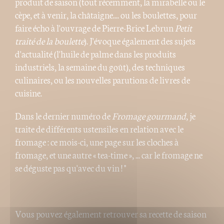
produit de saison (tout récemment, la mirabelle ou le
cèpe, et à venir, la châtaigne.... ou les boulettes, pour
faire écho à l'ouvrage de Pierre-Brice Lebrun
Petit
traité de la boulette
). J'évoque également des sujets
d'actualité (l'huile de palme dans les produits
industriels, la semaine du goût), des techniques
culinaires, ou les nouvelles parutions de livres de
cuisine.
Dans le dernier numéro de
Fromage gourmand
, je
traite de différents ustensiles en relation avec le
fromage : ce mois-ci, une page sur les cloches à
fromage, et une autre « tea-time », ... car le fromage ne
se déguste pas qu'avec du vin ! "
Vous pouvez également retrouver sa recette de saison