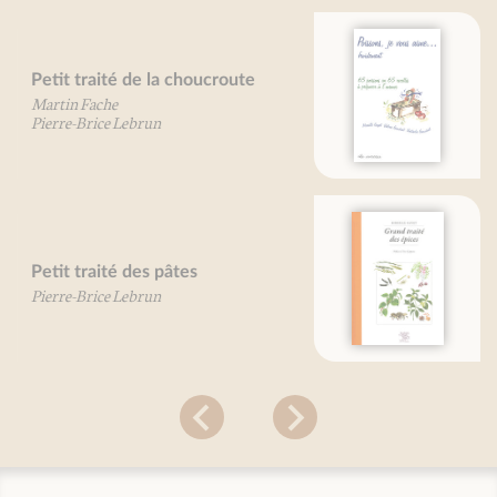
Poissons, je vous aime...
Valérie Gaudant
Nathalie Gaudant
Mireille Gayet
Grand Traité des épices
Mireille Gayet