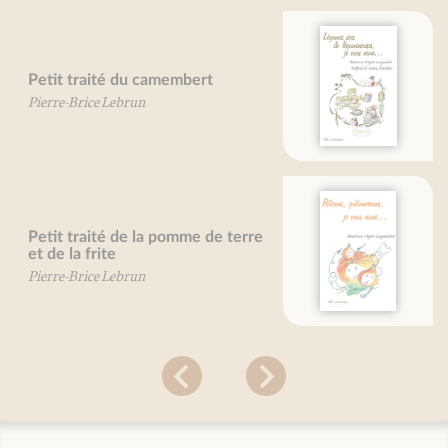
Légumes secs et légumineuses, je
vous aime... (nouvelle édition)
Béatrice Vigot-Lagandré
Potirons, potimarrons, je vous
aime...
Béatrice Vigot-Lagandré