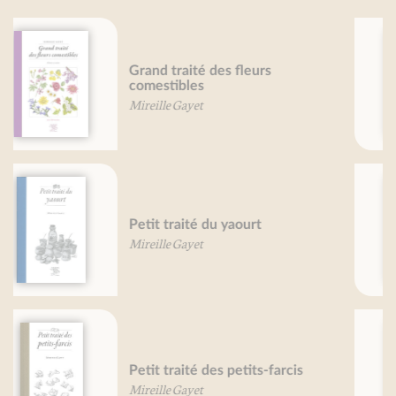
Petit traité du pain d'épice
Mireille Gayet
Pâtes, je vous aime....
Line De Smet
Olivier Gaudant
Courgettes, je vous aime
Béatrice Vigot-Lagandré